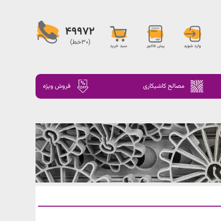
49972
(30خط)
مصالح کاشیکاری
فروش ویژه