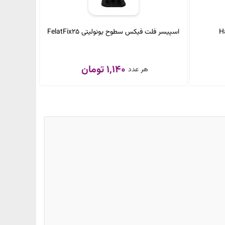
اسپیسر فلت فیکس سطوح یونولیتی FelatFix25
1,140 تومان
هر عدد