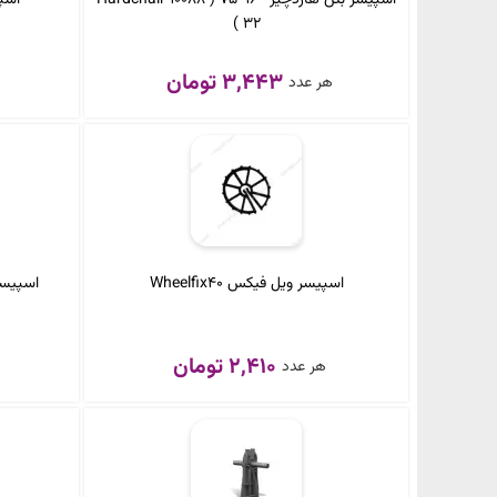
32 )
3,443 تومان
هر عدد
اسپیسر ویل فیکس Wheelfix40
اسپیسر هاردچی
2,410 تومان
هر عدد