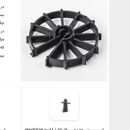
در 
بسی
چگو
در 
مزا
که 
پیش
اسپیسر بتن هاردچیر Hardchair 10088 ) 75-16-
اسپی