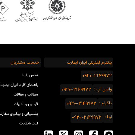
پلتفرم اینترنتی ایران ایمارت
خدمات مشتریان
0920-2149972
تماس با ما
راهنمای کار با ایران ایمارت
واتس اَپ :
0920-2149972
مطالب و مقالات
تلگرام :
0920-2149972
قوانین و مقررات
پشتیبانی و پیگیری سفارش
ایتا :
0920-2149972
ثبت شکایات