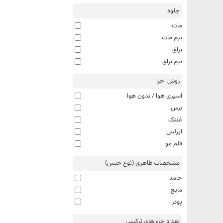
جلوه
مات
نیم مات
براق
نیم براق
روش اجرا
اسپری هوا / بدون هوا
برس
غلتک
ایرلس
قلم مو
مشخصات ظاهری (نوع جنس)
جامد
مایع
پودر
تعداد جزء های ترکیبی