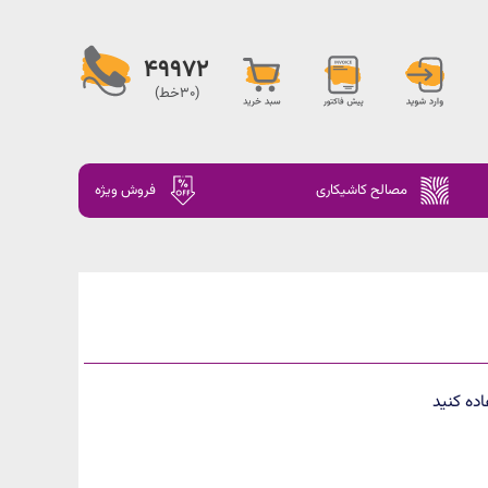
49972
(30خط)
مصالح کاشیکاری
فروش ویژه
ده کنید