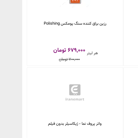
رزین براق کننده سنگ پومکس Polishing
679,000 تومان
هر لیتر
700,000 تومان
واتر پروف نما - ژیکاسیلر بدون فیلم