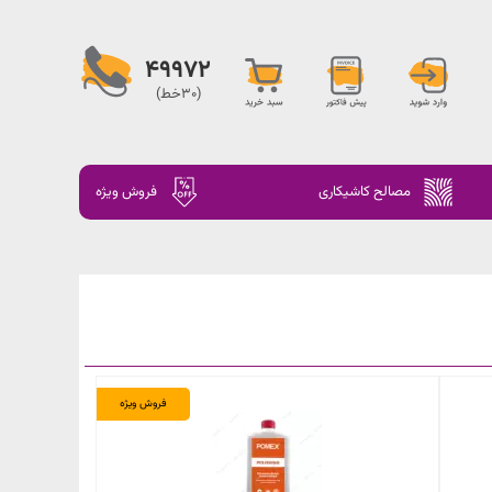
49972
(30خط)
مصالح کاشیکاری
فروش ویژه
فروش ویژه