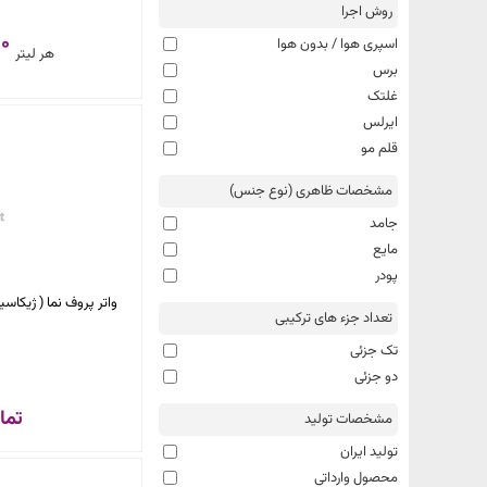
روش اجرا
000
اسپری هوا / بدون هوا
هر لیتر
برس
غلتک
ایرلس
قلم مو
مشخصات ظاهری (نوع جنس)
جامد
مایع
پودر
واتر پروف نما ( ژیکاس
تعداد جزء های ترکیبی
تک جزئی
دو جزئی
تما
مشخصات تولید
تولید ایران
محصول وارداتی