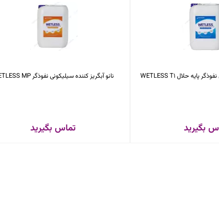
 پایه حلال WETLESS T1
نانو آبگریز کننده سیلیکونی نفوذگر WETLESS MP
س بگیرید
تماس بگیرید