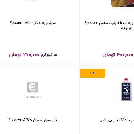
رنگ آکرلیک سیلیکونایز پایه آب با قابلیت تنفس Epocem
سیلر پایه حلالی Epocem M30
AS309
400,000 تومان
260,000 تومان
هر کیلوگرم
%3
نانو پومکس
نانو سیلر نفوذگر Epocem AP65