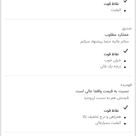
کیفیت بسته بندی
نقاط قوت
کیفیت
خیلی بد
ارزش خرید نسبت به قیمت
خیلی بد
صدیق
عملکرد مطلوب
سلام عالیه حتما پیشنهاد میکنم
نام
و
نقاط قوت
نام
ایمیل
خیلی خوب
خانوادگی
درجه یک عالی
شماره
عنوان نظر
همراه
فهمیده
نسبت به قیمت واقعا عالی است
نقاط قوت
قیمتش هم به نسبت ارزونتره
نقاط قوت
نقاط ضعف
همراهی و درج تخفیف بالا
کیفیت بسیارعالی
متن مورد نظر شما (اجباری)