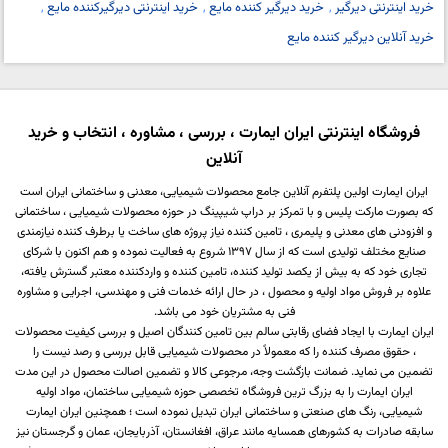
خرید اینترنتی دیرگیر
خرید دیرگیر کننده مایع
خرید اینترنتی دیرگیرکننده مایع
خرید آنلاین دیرگیر کننده مایع
فروشگاه اینترنتی ایران ایمارت ، بررسی ، مشاوره ، انتخاب و خرید
آنلاین
ایران ایمارت اولین پلتفرم آنلاین جامع محصولات شیمیایی، معدنی و ساختمانی ایران است
که بصورت مارکت پلیس و با تمرکز بر دراپ شیپینگ در حوزه محصولات شیمیایی ، ساختمانی
و افزودنی های معدنی و پلیمری ، تامین کننده نیاز پروژه های ساخت یا برطرف کننده نیازمندی
صنایع مختلف تولیدی است که از سال 1397 شروع به فعالیت نموده و هم اکنون با شرکای
تجاری خود که به بیش از یکصد تولید کننده، تامین کننده و واردکننده معتبر گسترش یافته،
علاوه بر فروش مواد اولیه و محصول ، در حال ارائه خدمات فنی و مهندسی، اجرایی و مشاوره
فنی به مشتریان خود می باشد.
ایران ایمارت با ایجاد فضای رقابتی سالم بین تامین کنندگان اصیل و بررسی کیفیت محصولات
، حقوق مصرف کننده را که معمولاً در محصولات شیمیایی قابل بررسی و رصد نیست را
تضمین می نماید. ضمانت بازگشت وجه، مرجوعی کالا و تضمین اصالت محصول در این مدت
ایران ایمارت را به بزرگ ترین فروشگاه تخصصی حوزه شیمیایی ساختمان، مواد اولیه
شیمیایی، رنگ های صنعتی و ساختمانی ایران تبدیل نموده است ؛ همچنین ایران ایمارت
سابقه صادرات به کشورهای همسایه مانند عراق، افغانستان، آذربایجان، عمان و گرجستان نیز