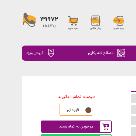
49972
(30خط)
مصالح کاشیکاری
فروش ویژه
قیمت:
تماس بگیرید
قهوه ای
موجودی به اتمام رسید