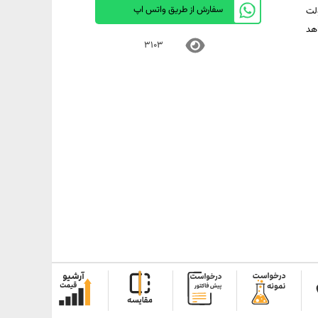
سفارش از طریق واتس اپ
سهولت
هد
3103