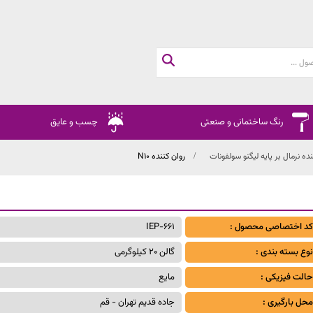
رنگ ساختمانی و صنعتی
چسب و عایق
نده نرمال بر پایه لیگنو سولفونات
روان کننده N10
کد اختصاصی محصول :
IEP-661
نوع بسته بندی :
گالن 20 کیلوگرمی
حالت فیزیکی :
مایع
محل بارگیری :
جاده قدیم تهران - قم