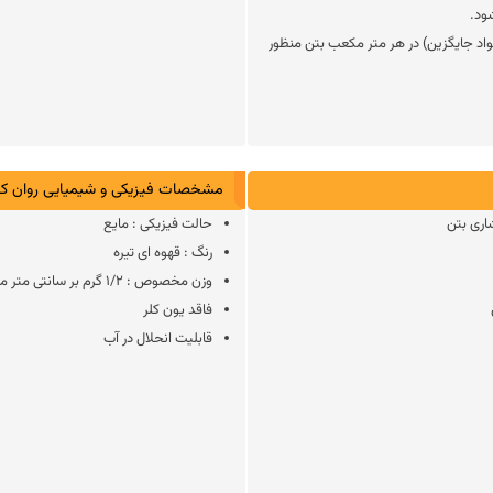
ود.
وزن سیمان مصرفی(یا مواد جایگزین) در هر متر مکعب بتن منظور
مشخصات فیزیکی و شیمیایی روان کننده
حالت فیزیکی : مایع
رنگ : قهوه ای تیره
وزن مخصوص : 1/2 گرم بر سانتی متر مکعب
فاقد یون کلر
قابلیت انحلال در آب