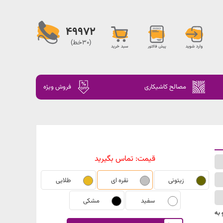
49972
(30خط)
مصالح کاشیکاری
فروش ویژه
قیمت:
تماس بگیرید
زیتونی
نقره ای
طلایی
سفید
مشکی
و به