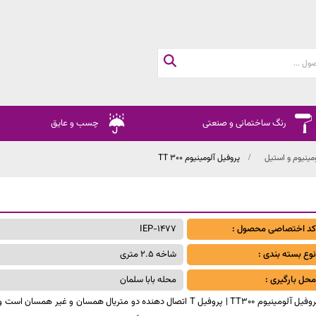
رنگ ساختمانی و صنعتی
چسب و عایق
مینیوم و استیل
پروفیل آلومینیوم TT 300
کد اختصاصی محصول :
IEP-1477
نوع بسته بندی :
شاخه 2.5 متری
محل بارگیری :
محله بابا سلمان
پروفیل آلومینیوم TT300 | پروفیل T اتصال دهنده دو متریال همسان و غیر همسان است 