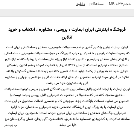
حجم
0.37 MB
نسخه
Pdf
دانلود
فروشگاه اینترنتی ایران ایمارت ، بررسی ، مشاوره ، انتخاب و خرید
آنلاین
ایران ایمارت اولین پلتفرم آنلاین جامع محصولات شیمیایی، معدنی و ساختمانی ایران است
که بصورت مارکت پلیس و با تمرکز بر دراپ شیپینگ در حوزه محصولات شیمیایی ، ساختمانی
و افزودنی های معدنی و پلیمری ، تامین کننده نیاز پروژه های ساخت یا برطرف کننده نیازمندی
صنایع مختلف تولیدی است که از سال 1397 شروع به فعالیت نموده و هم اکنون با شرکای
تجاری خود که به بیش از یکصد تولید کننده، تامین کننده و واردکننده معتبر گسترش یافته،
علاوه بر فروش مواد اولیه و محصول ، در حال ارائه خدمات فنی و مهندسی، اجرایی و مشاوره
فنی به مشتریان خود می باشد.
ایران ایمارت با ایجاد فضای رقابتی سالم بین تامین کنندگان اصیل و بررسی کیفیت محصولات
، حقوق مصرف کننده را که معمولاً در محصولات شیمیایی قابل بررسی و رصد نیست را
تضمین می نماید. ضمانت بازگشت وجه، مرجوعی کالا و تضمین اصالت محصول در این مدت
ایران ایمارت را به بزرگ ترین فروشگاه تخصصی حوزه شیمیایی ساختمان، مواد اولیه
شیمیایی، رنگ های صنعتی و ساختمانی ایران تبدیل نموده است ؛ همچنین ایران ایمارت
سابقه صادرات به کشورهای همسایه مانند عراق، افغانستان، آذربایجان، عمان و گرجستان نیز
بیشتر
دارا می باشد .