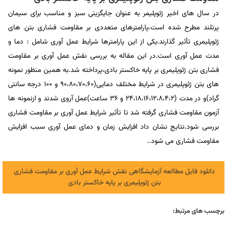
در سال های اخیر ژئوپلیمر به عنوان جایگزینی سبز و مناسب برای سیمان
پرتلند مطرح شده است.پارامترهای متعددی بر مقاومت فشاری بتن های
ژئوپلیمری تأثیر گذارند.یکی از این پارامترها شرایط عمل آوری شامل : دما و
مدت عمل آوری است.در این مقاله به بررسی نقش عمل آوری بر مقاومت
فشاری بتن ژئوپلیمری بر پایه خاکستر بادی،پرداخته شد.به همین منظور نمونه
های بتن ژئوپلیمری در شرایط مختلف دمایی(90،80،70،60 و 100 درجه سانتی
گراد)و در مدت (24،18،16،12،8،4،2 و 36 ساعت)عمل آروی شدند و ازنمونه ها
آزمون مقاومت فشاری گرفته شد تا تأثیر شرایط عمل آوری بر مقاومت فشاری
بررسی شود.نتایج نشان داد افزایش زمان و دمای عمل آوری سبب افزایش
مقاومت فشاری می شود..
دانلود فایل مطالعه آزمایشگاهی نقش شرایط عمل آوری بر مقاومت فشاری
بتن ژئوپلیمری بر پایه خاکستر بادی
برچسب های مرتبط: