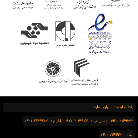
پلتفرم اینترنتی ایران ایمارت
0920-2149972
واتس اَپ :
0920-2149972
تلگرام :
0920-2149972
ایتا :
0920-2149972