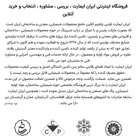
فروشگاه اینترنتی ایران ایمارت ، بررسی ، مشاوره ، انتخاب و خرید
آنلاین
ایران ایمارت اولین پلتفرم آنلاین جامع محصولات شیمیایی، معدنی و ساختمانی ایران است
که بصورت مارکت پلیس و با تمرکز بر دراپ شیپینگ در حوزه محصولات شیمیایی ، ساختمانی
و افزودنی های معدنی و پلیمری ، تامین کننده نیاز پروژه های ساخت یا برطرف کننده نیازمندی
صنایع مختلف تولیدی است که از سال 1397 شروع به فعالیت نموده و هم اکنون با شرکای
تجاری خود که به بیش از یکصد تولید کننده، تامین کننده و واردکننده معتبر گسترش یافته،
علاوه بر فروش مواد اولیه و محصول ، در حال ارائه خدمات فنی و مهندسی، اجرایی و مشاوره
فنی به مشتریان خود می باشد.
ایران ایمارت با ایجاد فضای رقابتی سالم بین تامین کنندگان اصیل و بررسی کیفیت محصولات
، حقوق مصرف کننده را که معمولاً در محصولات شیمیایی قابل بررسی و رصد نیست را
تضمین می نماید. ضمانت بازگشت وجه، مرجوعی کالا و تضمین اصالت محصول در این مدت
ایران ایمارت را به بزرگ ترین فروشگاه تخصصی حوزه شیمیایی ساختمان، مواد اولیه
شیمیایی، رنگ های صنعتی و ساختمانی ایران تبدیل نموده است ؛ همچنین ایران ایمارت
سابقه صادرات به کشورهای همسایه مانند عراق، افغانستان، آذربایجان، عمان و گرجستان نیز
بیشتر
دارا می باشد .