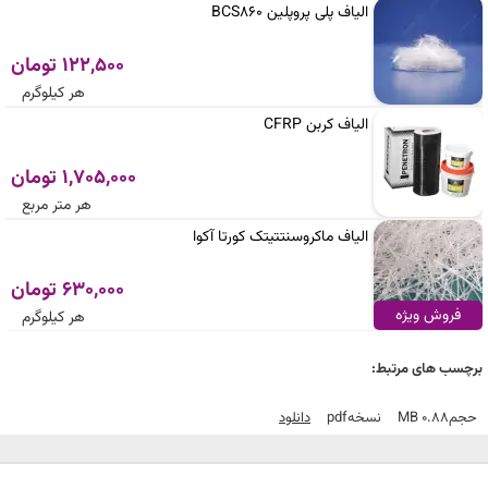
الیاف پلی پروپلین BCS860
122,500 تومان
هر کیلوگرم
الیاف کربن CFRP
1,705,000 تومان
هر متر مربع
الیاف ماکروسنتتیتک کورتا آکوا
630,000 تومان
فروش ویژه
هر کیلوگرم
برچسب های مرتبط:
حجم
0.88 MB
نسخه
Pdf
دانلود