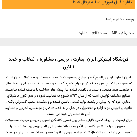
دانلود فایل آموزش تخلیه توتال لایکا
برچسب های مرتبط:
حجم
0.85 MB
نسخه
Pdf
دانلود
فروشگاه اینترنتی ایران ایمارت ، بررسی ، مشاوره ، انتخاب و خرید
آنلاین
ایران ایمارت اولین پلتفرم آنلاین جامع محصولات شیمیایی، معدنی و ساختمانی ایران است
که بصورت مارکت پلیس و با تمرکز بر دراپ شیپینگ در حوزه محصولات شیمیایی ، ساختمانی
و افزودنی های معدنی و پلیمری ، تامین کننده نیاز پروژه های ساخت یا برطرف کننده نیازمندی
صنایع مختلف تولیدی است که از سال 1397 شروع به فعالیت نموده و هم اکنون با شرکای
تجاری خود که به بیش از یکصد تولید کننده، تامین کننده و واردکننده معتبر گسترش یافته،
علاوه بر فروش مواد اولیه و محصول ، در حال ارائه خدمات فنی و مهندسی، اجرایی و مشاوره
فنی به مشتریان خود می باشد.
ایران ایمارت با ایجاد فضای رقابتی سالم بین تامین کنندگان اصیل و بررسی کیفیت محصولات
، حقوق مصرف کننده را که معمولاً در محصولات شیمیایی قابل بررسی و رصد نیست را
تضمین می نماید. ضمانت بازگشت وجه، مرجوعی کالا و تضمین اصالت محصول در این مدت