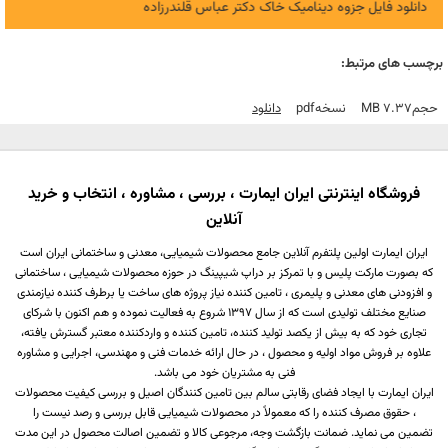
دانلود فایل جزوه دینامیک خاک دکتر عباس قلندرزاده
برچسب های مرتبط:
حجم
7.37 MB
نسخه
Pdf
دانلود
فروشگاه اینترنتی ایران ایمارت ، بررسی ، مشاوره ، انتخاب و خرید
آنلاین
ایران ایمارت اولین پلتفرم آنلاین جامع محصولات شیمیایی، معدنی و ساختمانی ایران است
که بصورت مارکت پلیس و با تمرکز بر دراپ شیپینگ در حوزه محصولات شیمیایی ، ساختمانی
و افزودنی های معدنی و پلیمری ، تامین کننده نیاز پروژه های ساخت یا برطرف کننده نیازمندی
صنایع مختلف تولیدی است که از سال 1397 شروع به فعالیت نموده و هم اکنون با شرکای
تجاری خود که به بیش از یکصد تولید کننده، تامین کننده و واردکننده معتبر گسترش یافته،
علاوه بر فروش مواد اولیه و محصول ، در حال ارائه خدمات فنی و مهندسی، اجرایی و مشاوره
فنی به مشتریان خود می باشد.
ایران ایمارت با ایجاد فضای رقابتی سالم بین تامین کنندگان اصیل و بررسی کیفیت محصولات
، حقوق مصرف کننده را که معمولاً در محصولات شیمیایی قابل بررسی و رصد نیست را
تضمین می نماید. ضمانت بازگشت وجه، مرجوعی کالا و تضمین اصالت محصول در این مدت