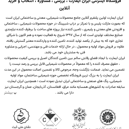
فروشگاه اینترنتی ایران ایمارت ، بررسی ، مشاوره ، انتخاب و خرید
آنلاین
ایران ایمارت اولین پلتفرم آنلاین جامع محصولات شیمیایی، معدنی و ساختمانی ایران است
که بصورت مارکت پلیس و با تمرکز بر دراپ شیپینگ در حوزه محصولات شیمیایی ، ساختمانی
و افزودنی های معدنی و پلیمری ، تامین کننده نیاز پروژه های ساخت یا برطرف کننده نیازمندی
صنایع مختلف تولیدی است که از سال 1397 شروع به فعالیت نموده و هم اکنون با شرکای
تجاری خود که به بیش از یکصد تولید کننده، تامین کننده و واردکننده معتبر گسترش یافته،
علاوه بر فروش مواد اولیه و محصول ، در حال ارائه خدمات فنی و مهندسی، اجرایی و مشاوره
فنی به مشتریان خود می باشد.
ایران ایمارت با ایجاد فضای رقابتی سالم بین تامین کنندگان اصیل و بررسی کیفیت محصولات
، حقوق مصرف کننده را که معمولاً در محصولات شیمیایی قابل بررسی و رصد نیست را
تضمین می نماید. ضمانت بازگشت وجه، مرجوعی کالا و تضمین اصالت محصول در این مدت
ایران ایمارت را به بزرگ ترین فروشگاه تخصصی حوزه شیمیایی ساختمان، مواد اولیه
شیمیایی، رنگ های صنعتی و ساختمانی ایران تبدیل نموده است ؛ همچنین ایران ایمارت
سابقه صادرات به کشورهای همسایه مانند عراق، افغانستان، آذربایجان، عمان و گرجستان نیز
بیشتر
دارا می باشد .