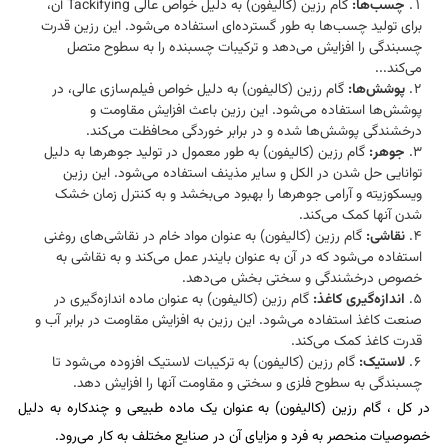
چسب‌ها:
گام رزین (کالیفون) به دلیل خواص عالی Tackifying آن،
برای تولید چسب‌ها به طور گسترده‌ای استفاده می‌شود. این رزین قدرت
چسبندگی را افزایش می‌دهد و ترکیبات چسبنده را به سطوح متصل
می‌کند...
پوشش‌ها:
گام رزین (کالیفون) به دلیل خواص فیلم‌سازی عالی، در
پوشش‌ها استفاده می‌شود. این رزین باعث افزایش مقاومت و
درخشندگی پوشش‌ها شده و در برابر خوردگی محافظت می‌کند.
جوهر:
گام رزین (کالیفون) به طور معمول در تولید جوهرها به دلیل
توانایی حل شدن در الکل و سایر مذینف استفاده می‌شود. این رزین
ویسکوزیته و آرامی جوهرها را بهبود می‌بخشد و به کنترل زمان خشک
شدن آنها کمک می‌کند.
نقاشی:
گام رزین (کالیفون) به عنوان مواد خام در نقاشی‌های روغنی
استفاده می‌شود که در آن به عنوان بایندر عمل می‌کند و به نقاشی به
خصوص درخشندگی و سختی بخش می‌دهد.
اندازه‌گیری کاغذ:
گام رزین (کالیفون) به عنوان ماده اندازه‌گیری در
صنعت کاغذ استفاده می‌شود. این رزین به افزایش مقاومت در برابر آب و
قدرت کاغذ کمک می‌کند.
لاستیک:
گام رزین (کالیفون) به ترکیبات لاستیک افزوده می‌شود تا
چسبندگی به سطوح فلزی و سختی و مقاومت آنها را افزایش دهد.
در کل ، گام رزین (کالیفون) به عنوان یک ماده طبیعی و چندکاره به دلیل
خصوصیات منحصر به فرد و مزایای آن در صنایع مختلف به کار می‌رود.