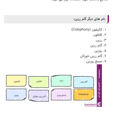
نام های دیگر گام رزین:
کالیفون (colophony)
کلافون
رزین
گام رزین
روزین
گام رزین خوراکی
صمغ روزین