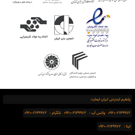
پلتفرم اینترنتی ایران ایمارت
0920-2149972
واتس اَپ :
0920-2149972
تلگرام :
0920-2149972
ایتا :
0920-2149972