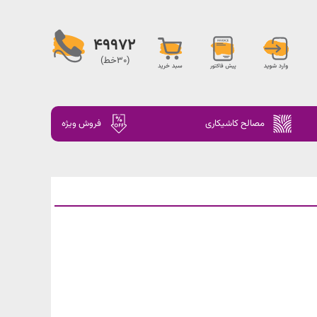
49972
(30خط)
مصالح کاشیکاری
فروش ویژه