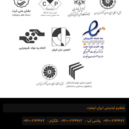
پلتفرم اینترنتی ایران ایمارت
0920-2149972
واتس اَپ :
0920-2149972
تلگرام :
0920-2149972