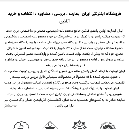
فروشگاه اینترنتی ایران ایمارت ، بررسی ، مشاوره ، انتخاب و خرید
آنلاین
ایران ایمارت اولین پلتفرم آنلاین جامع محصولات شیمیایی، معدنی و ساختمانی ایران است
که بصورت مارکت پلیس و با تمرکز بر دراپ شیپینگ در حوزه محصولات شیمیایی ، ساختمانی
و افزودنی های معدنی و پلیمری ، تامین کننده نیاز پروژه های ساخت یا برطرف کننده نیازمندی
صنایع مختلف تولیدی است که از سال 1397 شروع به فعالیت نموده و هم اکنون با شرکای
تجاری خود که به بیش از یکصد تولید کننده، تامین کننده و واردکننده معتبر گسترش یافته،
علاوه بر فروش مواد اولیه و محصول ، در حال ارائه خدمات فنی و مهندسی، اجرایی و مشاوره
فنی به مشتریان خود می باشد.
ایران ایمارت با ایجاد فضای رقابتی سالم بین تامین کنندگان اصیل و بررسی کیفیت محصولات
، حقوق مصرف کننده را که معمولاً در محصولات شیمیایی قابل بررسی و رصد نیست را
تضمین می نماید. ضمانت بازگشت وجه، مرجوعی کالا و تضمین اصالت محصول در این مدت
ایران ایمارت را به بزرگ ترین فروشگاه تخصصی حوزه شیمیایی ساختمان، مواد اولیه
شیمیایی، رنگ های صنعتی و ساختمانی ایران تبدیل نموده است ؛ همچنین ایران ایمارت
سابقه صادرات به کشورهای همسایه مانند عراق، افغانستان، آذربایجان، عمان و گرجستان نیز
بیشتر
دارا می باشد .