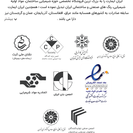
ایران ایمارت را به بزرگ ترین فروشگاه تخصصی حوزه شیمیایی ساختمان، مواد اولیه
شیمیایی، رنگ های صنعتی و ساختمانی ایران تبدیل نموده است ؛ همچنین ایران ایمارت
سابقه صادرات به کشورهای همسایه مانند عراق، افغانستان، آذربایجان، عمان و گرجستان نیز
بیشتر
دارا می باشد .