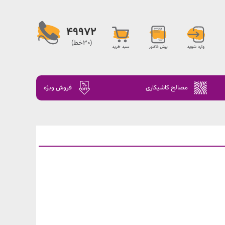
49972
(30خط)
مصالح کاشیکاری
فروش ویژه