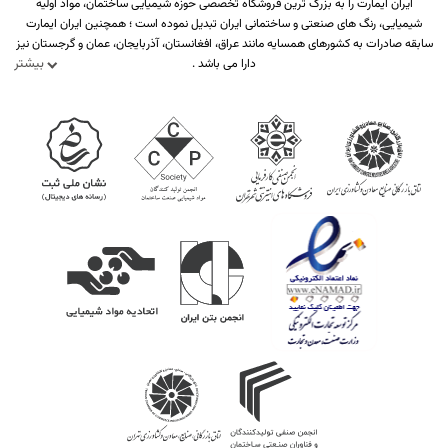
ایران ایمارت را به بزرگ ترین فروشگاه تخصصی حوزه شیمیایی ساختمان، مواد اولیه
شیمیایی، رنگ های صنعتی و ساختمانی ایران تبدیل نموده است ؛ همچنین ایران ایمارت
سابقه صادرات به کشورهای همسایه مانند عراق، افغانستان، آذربایجان، عمان و گرجستان نیز
بیشتر
دارا می باشد .