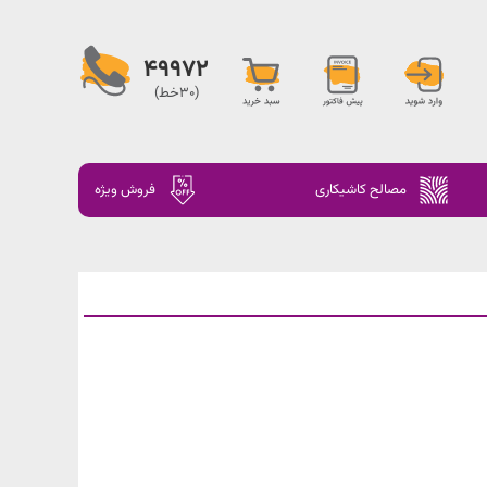
49972
(30خط)
مصالح کاشیکاری
فروش ویژه