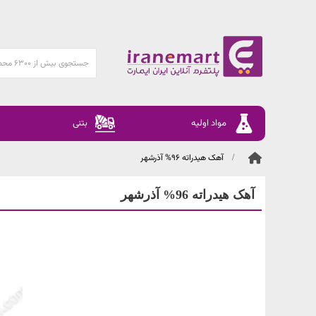
مواد اولیه
بتنی
آهک هیدراته 96% آذرشهر
آهک هیدراته 96% آذرشهر