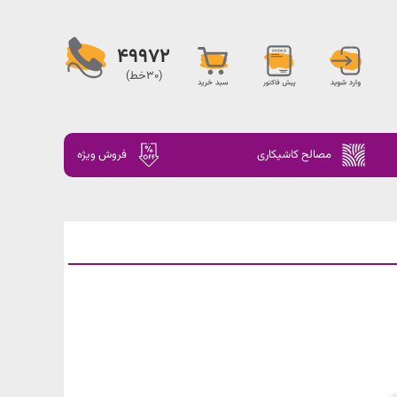
49972
(30خط)
مصالح کاشیکاری
فروش ویژه