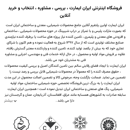
فروشگاه اینترنتی ایران ایمارت ، بررسی ، مشاوره ، انتخاب و خرید
آنلاین
ایران ایمارت اولین پلتفرم آنلاین جامع محصولات شیمیایی، معدنی و ساختمانی ایران است
که بصورت مارکت پلیس و با تمرکز بر دراپ شیپینگ در حوزه محصولات شیمیایی ، ساختمانی
و افزودنی های معدنی و پلیمری ، تامین کننده نیاز پروژه های ساخت یا برطرف کننده نیازمندی
صنایع مختلف تولیدی است که از سال 1397 شروع به فعالیت نموده و هم اکنون با شرکای
تجاری خود که به بیش از یکصد تولید کننده، تامین کننده و واردکننده معتبر گسترش یافته،
علاوه بر فروش مواد اولیه و محصول ، در حال ارائه خدمات فنی و مهندسی، اجرایی و مشاوره
فنی به مشتریان خود می باشد.
ایران ایمارت با ایجاد فضای رقابتی سالم بین تامین کنندگان اصیل و بررسی کیفیت محصولات
، حقوق مصرف کننده را که معمولاً در محصولات شیمیایی قابل بررسی و رصد نیست را
تضمین می نماید. ضمانت بازگشت وجه، مرجوعی کالا و تضمین اصالت محصول در این مدت
ایران ایمارت را به بزرگ ترین فروشگاه تخصصی حوزه شیمیایی ساختمان، مواد اولیه
شیمیایی، رنگ های صنعتی و ساختمانی ایران تبدیل نموده است ؛ همچنین ایران ایمارت
سابقه صادرات به کشورهای همسایه مانند عراق، افغانستان، آذربایجان، عمان و گرجستان نیز
بیشتر
دارا می باشد .