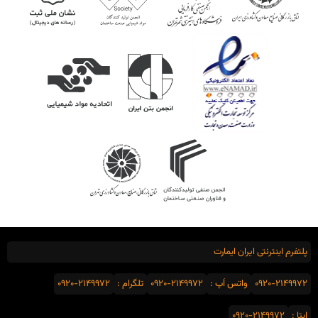
پلتفرم اینترنتی ایران ایمارت
0920-2149972
واتس اَپ :
0920-2149972
تلگرام :
0920-2149972
ایتا :
0920-2149972