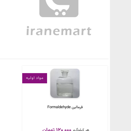
مواد اولیه
فرمالین Formaldehyde
120,000 تومان
هر کیلوگرم