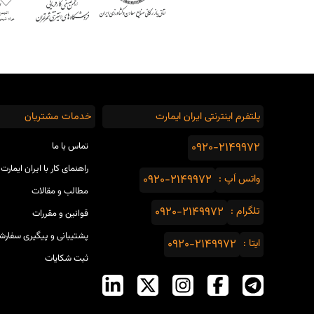
پلتفرم اینترنتی ایران ایمارت
خدمات مشتریان
0920-2149972
تماس با ما
راهنمای کار با ایران ایمارت
واتس اَپ :
0920-2149972
مطالب و مقالات
تلگرام :
0920-2149972
قوانین و مقررات
پشتیبانی و پیگیری سفارش
ایتا :
0920-2149972
ثبت شکایات