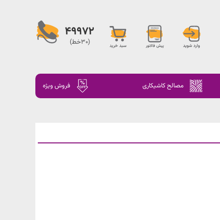
49972
(30خط)
مصالح کاشیکاری
فروش ویژه