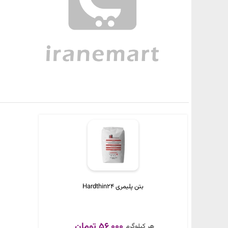
بتن پلیمری Hardthin24
56,000 تومان
هر کیلوگرم