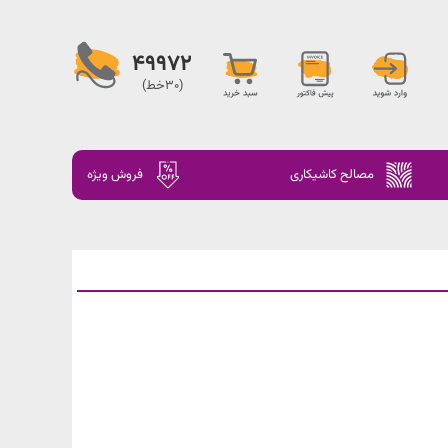
49972
(30خط)
مصالح کاشیکاری
فروش ویژه