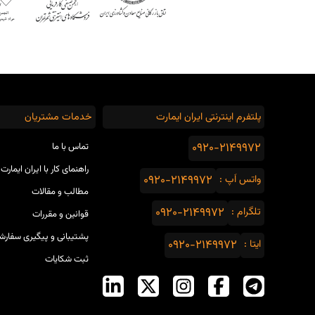
پلتفرم اینترنتی ایران ایمارت
خدمات مشتریان
0920-2149972
تماس با ما
راهنمای کار با ایران ایمارت
واتس اَپ :
0920-2149972
مطالب و مقالات
تلگرام :
0920-2149972
قوانین و مقررات
پشتیبانی و پیگیری سفارش
ایتا :
0920-2149972
ثبت شکایات