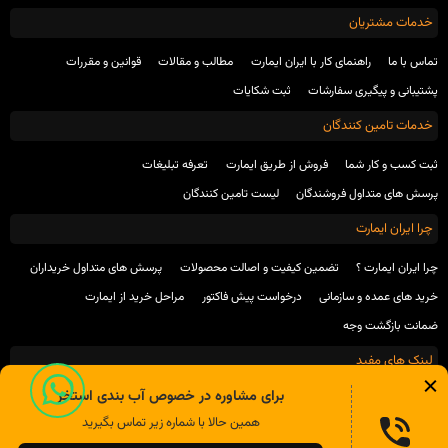
خدمات مشتریان
تماس با ما
راهنمای کار با ایران ایمارت
مطالب و مقالات
قوانین و مقررات
پشتیبانی و پیگیری سفارشات
ثبت شکایات
خدمات تامین کنندگان
ثبت کسب و کار شما
فروش از طریق ایمارت
تعرفه تبلیغات
پرسش های متداول فروشندگان
لیست تامین کنندگان
چرا ایران ایمارت
چرا ایران ایمارت ؟
تضمین کیفیت و اصالت محصولات
پرسش های متداول خریداران
خرید های عمده و سازمانی
درخواست پیش فاکتور
مراحل خرید از ایمارت
ضمانت بازگشت وجه
لینک های مفید
برای مشاوره در خصوص آب بندی استخر
انجمن صنفی تولید کنندگان محصولات شیمیایی ساختمان
انجمن بتن ایران
همین حالا با شماره زیر تماس بگیرید
انجمن بتن آمریکا