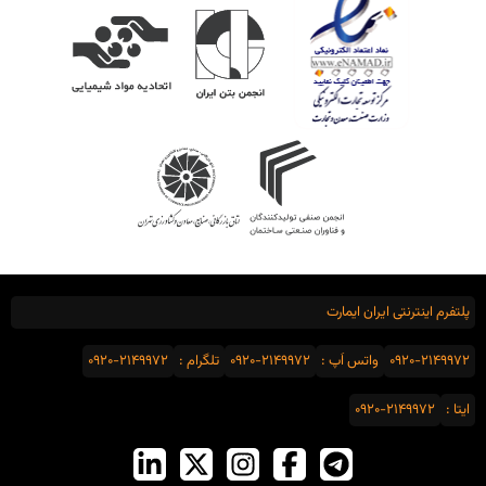
پلتفرم اینترنتی ایران ایمارت
0920-2149972
واتس اَپ :
0920-2149972
تلگرام :
0920-2149972
ایتا :
0920-2149972