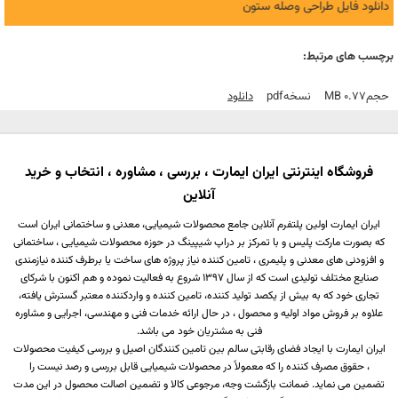
دانلود فایل طراحی وصله ستون
برچسب های مرتبط:
حجم
0.77 MB
نسخه
Pdf
دانلود
فروشگاه اینترنتی ایران ایمارت ، بررسی ، مشاوره ، انتخاب و خرید
آنلاین
ایران ایمارت اولین پلتفرم آنلاین جامع محصولات شیمیایی، معدنی و ساختمانی ایران است
که بصورت مارکت پلیس و با تمرکز بر دراپ شیپینگ در حوزه محصولات شیمیایی ، ساختمانی
و افزودنی های معدنی و پلیمری ، تامین کننده نیاز پروژه های ساخت یا برطرف کننده نیازمندی
صنایع مختلف تولیدی است که از سال 1397 شروع به فعالیت نموده و هم اکنون با شرکای
تجاری خود که به بیش از یکصد تولید کننده، تامین کننده و واردکننده معتبر گسترش یافته،
علاوه بر فروش مواد اولیه و محصول ، در حال ارائه خدمات فنی و مهندسی، اجرایی و مشاوره
فنی به مشتریان خود می باشد.
ایران ایمارت با ایجاد فضای رقابتی سالم بین تامین کنندگان اصیل و بررسی کیفیت محصولات
، حقوق مصرف کننده را که معمولاً در محصولات شیمیایی قابل بررسی و رصد نیست را
تضمین می نماید. ضمانت بازگشت وجه، مرجوعی کالا و تضمین اصالت محصول در این مدت