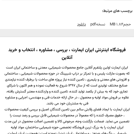
برچسب های مرتبط:
حجم
1.84 MB
نسخه
Pdf
دانلود
فروشگاه اینترنتی ایران ایمارت ، بررسی ، مشاوره ، انتخاب و خرید
آنلاین
ایران ایمارت اولین پلتفرم آنلاین جامع محصولات شیمیایی، معدنی و ساختمانی ایران است
که بصورت مارکت پلیس و با تمرکز بر دراپ شیپینگ در حوزه محصولات شیمیایی ، ساختمانی
و افزودنی های معدنی و پلیمری ، تامین کننده نیاز پروژه های ساخت یا برطرف کننده نیازمندی
صنایع مختلف تولیدی است که از سال 1397 شروع به فعالیت نموده و هم اکنون با شرکای
تجاری خود که به بیش از یکصد تولید کننده، تامین کننده و واردکننده معتبر گسترش یافته،
علاوه بر فروش مواد اولیه و محصول ، در حال ارائه خدمات فنی و مهندسی، اجرایی و مشاوره
فنی به مشتریان خود می باشد.
ایران ایمارت با ایجاد فضای رقابتی سالم بین تامین کنندگان اصیل و بررسی کیفیت محصولات
، حقوق مصرف کننده را که معمولاً در محصولات شیمیایی قابل بررسی و رصد نیست را
تضمین می نماید. ضمانت بازگشت وجه، مرجوعی کالا و تضمین اصالت محصول در این مدت
ایران ایمارت را به بزرگ ترین فروشگاه تخصصی حوزه شیمیایی ساختمان، مواد اولیه
شیمیایی، رنگ های صنعتی و ساختمانی ایران تبدیل نموده است ؛ همچنین ایران ایمارت