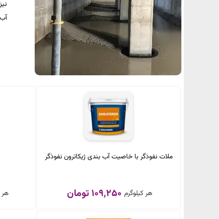
نیز
آب 
ملات نفوذگر با خاصیت آب بندی ژیکاترون نفوذگر
109,250 تومان
هر کیلوگرم
هر ک