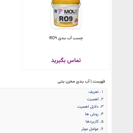
چسب آب بندی RO9
تماس بگیرید
فهرست | آب بندی مخزن بتنی
تعریف
اهمیت
دلایل اهمیت
روش ها
کاربردها
عوامل موثر