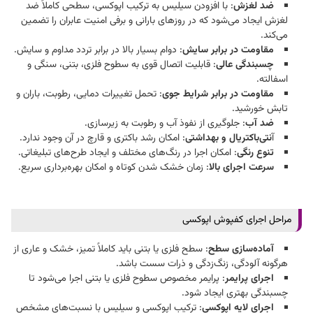
ضد لغزش
: با افزودن سیلیس به ترکیب اپوکسی، سطحی کاملاً ضد
لغزش ایجاد می‌شود که در روزهای بارانی و برفی امنیت عابران را تضمین
می‌کند.​
مقاومت در برابر سایش
: دوام بسیار بالا در برابر تردد مداوم و سایش.​
چسبندگی عالی
: قابلیت اتصال قوی به سطوح فلزی، بتنی، سنگی و
اسفالته.​
مقاومت در برابر شرایط جوی
: تحمل تغییرات دمایی، رطوبت، باران و
تابش خورشید.​
ضد آب
: جلوگیری از نفوذ آب و رطوبت به زیرسازی.​
آ
نتی‌باکتریال و بهداشتی
: امکان رشد باکتری و قارچ در آن وجود ندارد.​
تنوع رنگی
: امکان اجرا در رنگ‌های مختلف و ایجاد طرح‌های تبلیغاتی.​
سرعت اجرای بالا
: زمان خشک شدن کوتاه و امکان بهره‌برداری سریع.​
مراحل اجرای کفپوش اپوکسی
آماده‌سازی سطح
: سطح فلزی یا بتنی باید کاملاً تمیز، خشک و عاری از
هرگونه آلودگی، زنگ‌زدگی و ذرات سست باشد.​
اجرای پرایمر
: پرایمر مخصوص سطوح فلزی یا بتنی اجرا می‌شود تا
چسبندگی بهتری ایجاد شود.​
اجرای لایه اپوکسی
: ترکیب اپوکسی و سیلیس با نسبت‌های مشخص