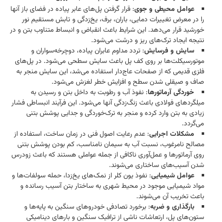
عوامل محیطی و جوی
: قرار گرفتن پل‌های عابر پیاده در فضای باز آنها
را در معرض تغییرات دمایی، باران، برف، یخ‌زدگی و تابش مستقیم نور
خورشید قرار می‌دهد. این شرایط باعث انقباض و انبساط متناوب بتن و در
نتیجه ایجاد ترک‌های ریز و درشت می‌شود.​
سایش و فرسایش
: تردد مداوم عابران پیاده، دوچرخه‌سواران و
موتورسیکلت‌ها بر روی کف پل باعث سایش سطحی می‌شود. در پل‌های
فلزی قدیمی که از صفحات عاج‌دار استفاده می‌شد، این سایش منجر به
صاف و صیقلی شدن سطح و افزایش خطر لغزش می‌شود.​
خوردگی آرماتورها
: نفوذ آب و رطوبت به داخل بتن و رسیدن به
میلگردهای فولادی باعث زنگ‌زدگی آنها می‌شود. این فرآیند انبساطی فشار
زیادی به بتن وارد کرده و منجر به ترک‌خوردگی و جدایی پوشش بتنی
می‌گردد.​
مشکلات اجرایی
: عدم رعایت اصول فنی در زمان ساخت، استفاده از
مصالح نامرغوب، نسبت آب به سیمان نامناسب، کم بودن پوشش بتنی
روی آرماتورها و عمل‌آوری ناکافی از جمله عواملی هستند که باعث زودرس
شدن آسیب‌های ساختاری می‌شوند.​
عوامل شیمیایی
: نفوذ یون کلر از نمک‌های یخ‌زدا، حمله سولفات‌ها و
مواد شیمیایی موجود در محیط شهری به ساختار بتن آسیب رسانده و
باعث تخریب آن می‌شوند.​
بارگذاری و ضربه
: برخورد تصادفی خودروهای سنگین به پایه‌ها و
ستون‌های پل، ارتعاشات ناشی از ترافیک سنگین و بارهای دینامیکی