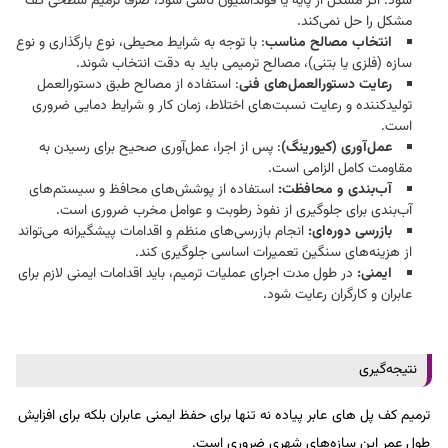
شود. اگر مشکل از پایه یا فونداسیون ناشی شود، صرفاً ترمیم سطحی کف
مشکل را حل نمی‌کند.​
انتخاب مصالح مناسب
: با توجه به شرایط محیطی، نوع بارگذاری و نوع
سازه (فلزی یا بتنی)، مصالح ترمیمی باید به دقت انتخاب شوند.​
رعایت دستورالعمل‌های فنی
: استفاده از مصالح طبق دستورالعمل
تولیدکننده و رعایت نسبت‌های اختلاط، زمان کار و شرایط دمایی ضروری
است.​
عمل‌آوری (کیورینگ)
: پس از اجرا، عمل‌آوری صحیح برای رسیدن به
مقاومت کامل الزامی است.​
آب‌بندی و محافظت:
استفاده از پوشش‌های محافظ و سیستم‌های
آب‌بندی برای جلوگیری از نفوذ رطوبت و عوامل مخرب ضروری است.​
بازرسی دوره‌ای:
انجام بازرسی‌های منظم و اقدامات پیشگیرانه می‌تواند
از هزینه‌های سنگین تعمیرات اساسی جلوگیری کند.​
ایمنی:
در طول مدت اجرای عملیات ترمیم، باید اقدامات ایمنی لازم برای
عابران و کارگران رعایت شود.​
نتیجه‌گیری
ترمیم کف پل‌ های عابر پیاده نه تنها برای حفظ ایمنی عابران بلکه برای افزایش
طول عمر این سازه‌های شهری ضروری است.