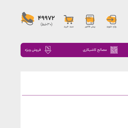
49972
(30خط)
مصالح کاشیکاری
فروش ویژه