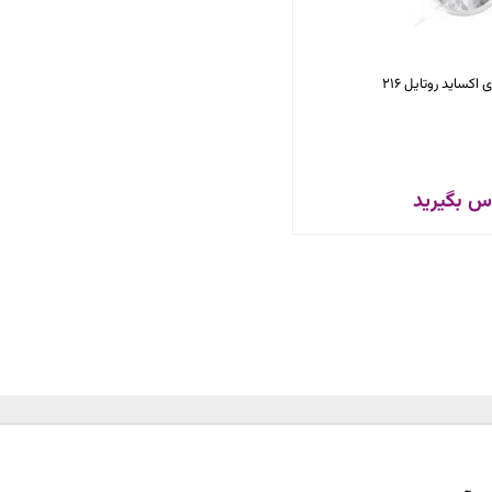
 اکساید روتایل 216
س بگیرید