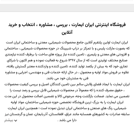
فروشگاه اینترنتی ایران ایمارت ، بررسی ، مشاوره ، انتخاب و خرید
آنلاین
ایران ایمارت اولین پلتفرم آنلاین جامع محصولات شیمیایی، معدنی و ساختمانی ایران است
که بصورت مارکت پلیس و با تمرکز بر دراپ شیپینگ در حوزه محصولات شیمیایی ، ساختمانی
و افزودنی های معدنی و پلیمری ، تامین کننده نیاز پروژه های ساخت یا برطرف کننده نیازمندی
صنایع مختلف تولیدی است که از سال 1397 شروع به فعالیت نموده و هم اکنون با شرکای
تجاری خود که به بیش از یکصد تولید کننده، تامین کننده و واردکننده معتبر گسترش یافته،
علاوه بر فروش مواد اولیه و محصول ، در حال ارائه خدمات فنی و مهندسی، اجرایی و مشاوره
فنی به مشتریان خود می باشد.
ایران ایمارت با ایجاد فضای رقابتی سالم بین تامین کنندگان اصیل و بررسی کیفیت محصولات
، حقوق مصرف کننده را که معمولاً در محصولات شیمیایی قابل بررسی و رصد نیست را
تضمین می نماید. ضمانت بازگشت وجه، مرجوعی کالا و تضمین اصالت محصول در این مدت
ایران ایمارت را به بزرگ ترین فروشگاه تخصصی حوزه شیمیایی ساختمان، مواد اولیه
شیمیایی، رنگ های صنعتی و ساختمانی ایران تبدیل نموده است ؛ همچنین ایران ایمارت
سابقه صادرات به کشورهای همسایه مانند عراق، افغانستان، آذربایجان، عمان و گرجستان نیز
بیشتر
دارا می باشد .