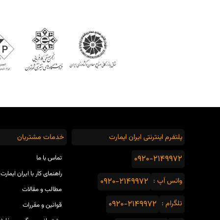
پلتفرم اینترنتی ایران ایمارت
خدمات مشتریان
0920-2149972
تماس با ما
راهنمای کار با ایران ایمارت
واتس اَپ :
0920-2149972
مطالب و مقالات
تلگرام :
0920-2149972
قوانین و مقررات