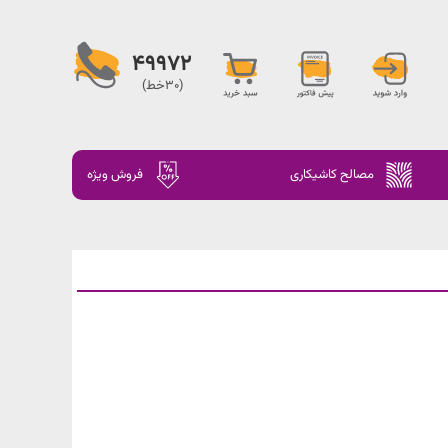
49972
(30خط)
مصالح کاشیکاری
فروش ویژه