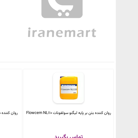
روان کننده بتن بر پایه لیگنو سولفونات Flowcem NL110
تماس بگیرید