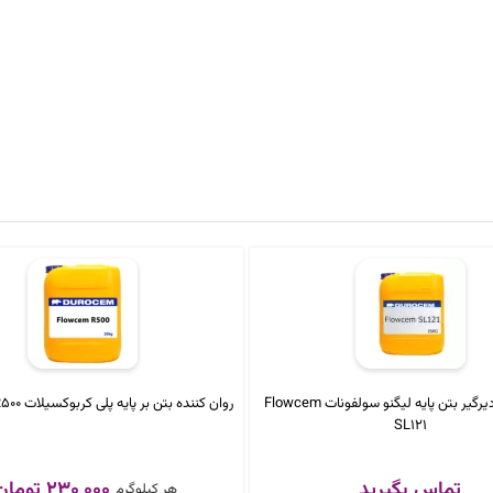
روان کننده دیرگیر بتن پایه لیگنو سولفونات Flowcem
روان کننده بتن بر پایه‎ پلی کربوکسیلات Flowcem R500
SL121
تماس بگیرید
230,000 تومان
هر کیلوگرم