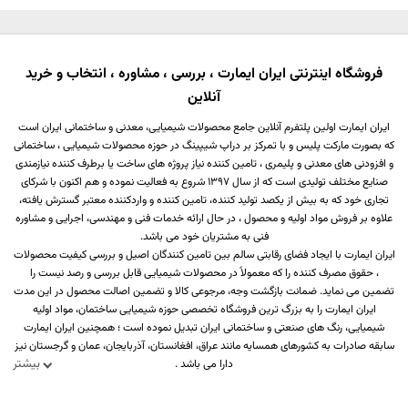
فروشگاه اینترنتی ایران ایمارت ، بررسی ، مشاوره ، انتخاب و خرید
آنلاین
ایران ایمارت اولین پلتفرم آنلاین جامع محصولات شیمیایی، معدنی و ساختمانی ایران است
که بصورت مارکت پلیس و با تمرکز بر دراپ شیپینگ در حوزه محصولات شیمیایی ، ساختمانی
و افزودنی های معدنی و پلیمری ، تامین کننده نیاز پروژه های ساخت یا برطرف کننده نیازمندی
صنایع مختلف تولیدی است که از سال 1397 شروع به فعالیت نموده و هم اکنون با شرکای
تجاری خود که به بیش از یکصد تولید کننده، تامین کننده و واردکننده معتبر گسترش یافته،
علاوه بر فروش مواد اولیه و محصول ، در حال ارائه خدمات فنی و مهندسی، اجرایی و مشاوره
فنی به مشتریان خود می باشد.
ایران ایمارت با ایجاد فضای رقابتی سالم بین تامین کنندگان اصیل و بررسی کیفیت محصولات
، حقوق مصرف کننده را که معمولاً در محصولات شیمیایی قابل بررسی و رصد نیست را
تضمین می نماید. ضمانت بازگشت وجه، مرجوعی کالا و تضمین اصالت محصول در این مدت
ایران ایمارت را به بزرگ ترین فروشگاه تخصصی حوزه شیمیایی ساختمان، مواد اولیه
شیمیایی، رنگ های صنعتی و ساختمانی ایران تبدیل نموده است ؛ همچنین ایران ایمارت
سابقه صادرات به کشورهای همسایه مانند عراق، افغانستان، آذربایجان، عمان و گرجستان نیز
بیشتر
دارا می باشد .