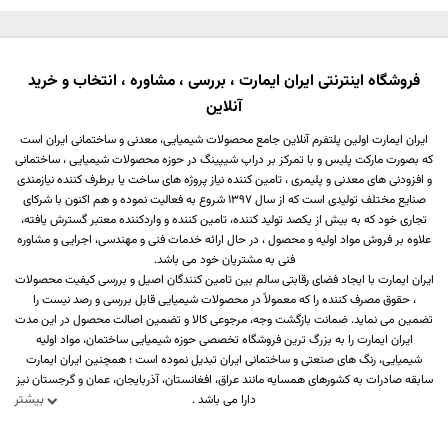
فروشگاه اینترنتی ایران ایمارت ، بررسی ، مشاوره ، انتخاب و خرید
آنلاین
ایران ایمارت اولین پلتفرم آنلاین جامع محصولات شیمیایی، معدنی و ساختمانی ایران است
که بصورت مارکت پلیس و با تمرکز بر دراپ شیپینگ در حوزه محصولات شیمیایی ، ساختمانی
و افزودنی های معدنی و پلیمری ، تامین کننده نیاز پروژه های ساخت یا برطرف کننده نیازمندی
صنایع مختلف تولیدی است که از سال 1397 شروع به فعالیت نموده و هم اکنون با شرکای
تجاری خود که به بیش از یکصد تولید کننده، تامین کننده و واردکننده معتبر گسترش یافته،
علاوه بر فروش مواد اولیه و محصول ، در حال ارائه خدمات فنی و مهندسی، اجرایی و مشاوره
فنی به مشتریان خود می باشد.
ایران ایمارت با ایجاد فضای رقابتی سالم بین تامین کنندگان اصیل و بررسی کیفیت محصولات
، حقوق مصرف کننده را که معمولاً در محصولات شیمیایی قابل بررسی و رصد نیست را
تضمین می نماید. ضمانت بازگشت وجه، مرجوعی کالا و تضمین اصالت محصول در این مدت
ایران ایمارت را به بزرگ ترین فروشگاه تخصصی حوزه شیمیایی ساختمان، مواد اولیه
شیمیایی، رنگ های صنعتی و ساختمانی ایران تبدیل نموده است ؛ همچنین ایران ایمارت
سابقه صادرات به کشورهای همسایه مانند عراق، افغانستان، آذربایجان، عمان و گرجستان نیز
بیشتر
دارا می باشد .