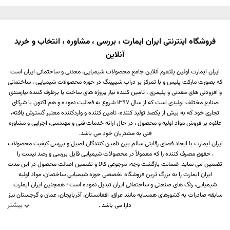
فروشگاه اینترنتی ایران ایمارت ، بررسی ، مشاوره ، انتخاب و خرید
آنلاین
ایران ایمارت اولین پلتفرم آنلاین جامع محصولات شیمیایی، معدنی و ساختمانی ایران است
که بصورت مارکت پلیس و با تمرکز بر دراپ شیپینگ در حوزه محصولات شیمیایی ، ساختمانی
و افزودنی های معدنی و پلیمری ، تامین کننده نیاز پروژه های ساخت یا برطرف کننده نیازمندی
صنایع مختلف تولیدی است که از سال 1397 شروع به فعالیت نموده و هم اکنون با شرکای
تجاری خود که به بیش از یکصد تولید کننده، تامین کننده و واردکننده معتبر گسترش یافته،
علاوه بر فروش مواد اولیه و محصول ، در حال ارائه خدمات فنی و مهندسی، اجرایی و مشاوره
فنی به مشتریان خود می باشد.
ایران ایمارت با ایجاد فضای رقابتی سالم بین تامین کنندگان اصیل و بررسی کیفیت محصولات
، حقوق مصرف کننده را که معمولاً در محصولات شیمیایی قابل بررسی و رصد نیست را
تضمین می نماید. ضمانت بازگشت وجه، مرجوعی کالا و تضمین اصالت محصول در این مدت
ایران ایمارت را به بزرگ ترین فروشگاه تخصصی حوزه شیمیایی ساختمان، مواد اولیه
شیمیایی، رنگ های صنعتی و ساختمانی ایران تبدیل نموده است ؛ همچنین ایران ایمارت
سابقه صادرات به کشورهای همسایه مانند عراق، افغانستان، آذربایجان، عمان و گرجستان نیز
بیشتر
دارا می باشد .