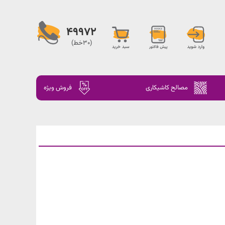
49972
(30خط)
مصالح کاشیکاری
فروش ویژه