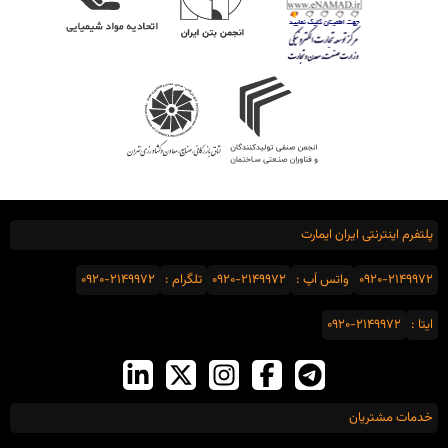
پلتفرم اینترنتی ایران ایمارت
0920-2149972
واتس اَپ :
0920-2149972
تلگرام :
0920-2149972
ایتا :
0920-2149972
خدمات مشتریان