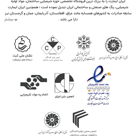
ایران ایمارت را به بزرگ ترین فروشگاه تخصصی حوزه شیمیایی ساختمان، مواد اولیه
شیمیایی، رنگ های صنعتی و ساختمانی ایران تبدیل نموده است ؛ همچنین ایران ایمارت
سابقه صادرات به کشورهای همسایه مانند عراق، افغانستان، آذربایجان، عمان و گرجستان نیز
بیشتر
دارا می باشد .