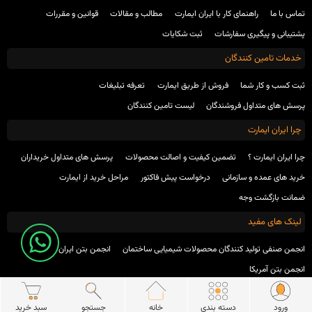
تماس با ما
راهنمای کار با ایران ایمارت
مطالب و مقالات
قوانین و مقررات
پشتیبانی و پیگیری سفارشات
ثبت شکایات
خدمات تامین کنندگان
ثبت کسب و کار شما
فروش از طریق ایمارت
تعرفه تبلیغات
پرسش های متداول فروشندگان
لیست تامین کنندگان
چرا ایران ایمارت
چرا ایران ایمارت ؟
تضمین کیفیت و اصالت محصولات
پرسش های متداول خریداران
خرید های عمده و سازمانی
درخواست پیش فاکتور
مراحل خرید از ایمارت
ضمانت بازگشت وجه
لینک های مفید
انجمن صنفی تولید کنندگان محصولات شیمیایی ساختمان
انجمن بتن ایران
انجمن بتن آمریکا
ورود
دسته بندی
خانه
جستجو
سبد خرید
کلیه حقوق این وب سایت برای شرکت توسعه تجارت الکترونیک برنا پارسیان محفوظ است.