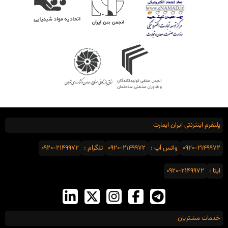
پلتفرم اینترنتی ایران ایمارت
0920-2149972
واتس اَپ :
0920-2149972
تلگرام :
0920-2149972
ایتا :
0920-2149972
خدمات مشتریان