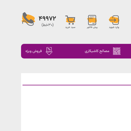
49972
(30خط)
مصالح کاشیکاری
فروش ویژه