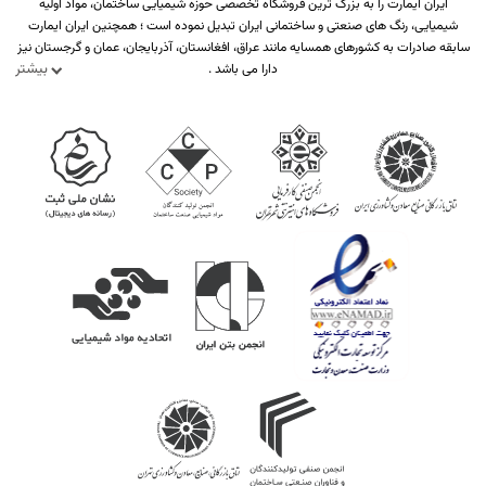
ایران ایمارت را به بزرگ ترین فروشگاه تخصصی حوزه شیمیایی ساختمان، مواد اولیه
شیمیایی، رنگ های صنعتی و ساختمانی ایران تبدیل نموده است ؛ همچنین ایران ایمارت
سابقه صادرات به کشورهای همسایه مانند عراق، افغانستان، آذربایجان، عمان و گرجستان نیز
بیشتر
دارا می باشد .