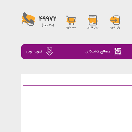
49972
(30خط)
مصالح کاشیکاری
فروش ویژه