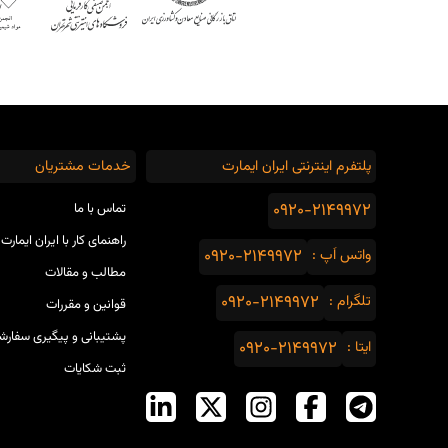
پلتفرم اینترنتی ایران ایمارت
خدمات مشتریان
0920-2149972
تماس با ما
راهنمای کار با ایران ایمارت
واتس اَپ :
0920-2149972
مطالب و مقالات
تلگرام :
0920-2149972
قوانین و مقررات
پشتیبانی و پیگیری سفارش
ایتا :
0920-2149972
ثبت شکایات