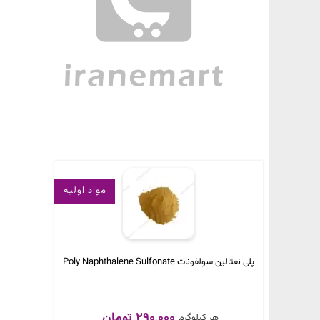
مواد اولیه
پلی نفتالین سولفونات Poly Naphthalene Sulfonate
290,000 تومان
هر کیلوگرم