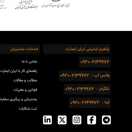
پلتفرم اینترنتی ایران ایمارت
خدمات مشتریان
0920-2149972
تماس با ما
راهنمای کار با ایران ایمارت
واتس اَپ :
0920-2149972
مطالب و مقالات
تلگرام :
0920-2149972
قوانین و مقررات
پشتیبانی و پیگیری سفارش
ایتا :
0920-2149972
ثبت شکایات