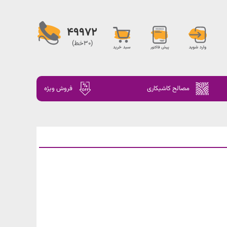
49972
(30خط)
مصالح کاشیکاری
فروش ویژه