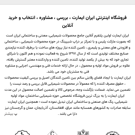
فروشگاه اینترنتی ایران ایمارت ، بررسی ، مشاوره ، انتخاب و خرید
آنلاین
ایران ایمارت اولین پلتفرم آنلاین جامع محصولات شیمیایی، معدنی و ساختمانی ایران است
که بصورت مارکت پلیس و با تمرکز بر دراپ شیپینگ در حوزه محصولات شیمیایی ، ساختمانی
و افزودنی های معدنی و پلیمری ، تامین کننده نیاز پروژه های ساخت یا برطرف کننده نیازمندی
صنایع مختلف تولیدی است که از سال 1397 شروع به فعالیت نموده و هم اکنون با شرکای
تجاری خود که به بیش از یکصد تولید کننده، تامین کننده و واردکننده معتبر گسترش یافته،
علاوه بر فروش مواد اولیه و محصول ، در حال ارائه خدمات فنی و مهندسی، اجرایی و مشاوره
فنی به مشتریان خود می باشد.
ایران ایمارت با ایجاد فضای رقابتی سالم بین تامین کنندگان اصیل و بررسی کیفیت محصولات
، حقوق مصرف کننده را که معمولاً در محصولات شیمیایی قابل بررسی و رصد نیست را
تضمین می نماید. ضمانت بازگشت وجه، مرجوعی کالا و تضمین اصالت محصول در این مدت
ایران ایمارت را به بزرگ ترین فروشگاه تخصصی حوزه شیمیایی ساختمان، مواد اولیه
شیمیایی، رنگ های صنعتی و ساختمانی ایران تبدیل نموده است ؛ همچنین ایران ایمارت
سابقه صادرات به کشورهای همسایه مانند عراق، افغانستان، آذربایجان، عمان و گرجستان نیز
بیشتر
دارا می باشد .