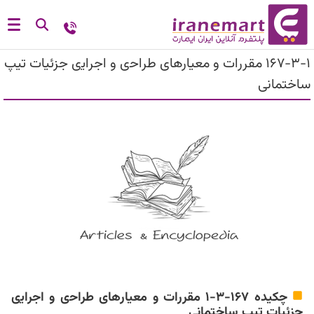
167-3-1 ﻣﻘﺮرات و ﻣﻌﻴﺎرﻫﺎی ﻃﺮاﺣی و اﺟﺮاﻳی ﺟﺰﺋﻴﺎت ﺗﻴﭗ
ﺳﺎﺧﺘﻤﺎنی
چکیده 167-3-1 ﻣﻘﺮرات و ﻣﻌﻴﺎرﻫﺎی ﻃﺮاﺣی و اﺟﺮاﻳی
ﺟﺰﺋﻴﺎت ﺗﻴﭗ ﺳﺎﺧﺘﻤﺎنی