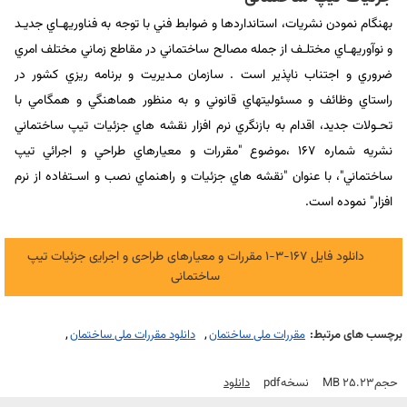
بهنگام نمودن نشريات، استانداردها و ضوابط فني با توجه به فناوريهـاي جديـد
و نوآوريهـاي مختلـف از جمله مصالح ساختماني در مقاطع زماني مختلف امري
ضروري و اجتناب ناپذير است . سازمان مـديريت و برنامه ريزي كشور در
راستاي وظائف و مسئوليتهاي قانوني و به منظور هماهنگي و همگامي با
تحـولات جديد، اقدام به بازنگري نرم افزار نقشه هاي جزئيات تيپ ساختماني
نشريه شماره 167 ،موضوع "مقررات و معيارهاي طراحي و اجرائي تيپ
ساختماني"، با عنوان "نقشه هاي جزئيات و راهنماي نصب و اسـتفاده از نرم
افزار" نموده است.
دانلود فایل 167-3-1 ﻣﻘﺮرات و ﻣﻌﻴﺎرﻫﺎی ﻃﺮاﺣی و اﺟﺮاﻳی ﺟﺰﺋﻴﺎت ﺗﻴﭗ
ﺳﺎﺧﺘﻤﺎنی
برچسب های مرتبط:
مقررات ملی ساختمان
دانلود مقررات ملی ساختمان
حجم
25.23 MB
نسخه
Pdf
دانلود