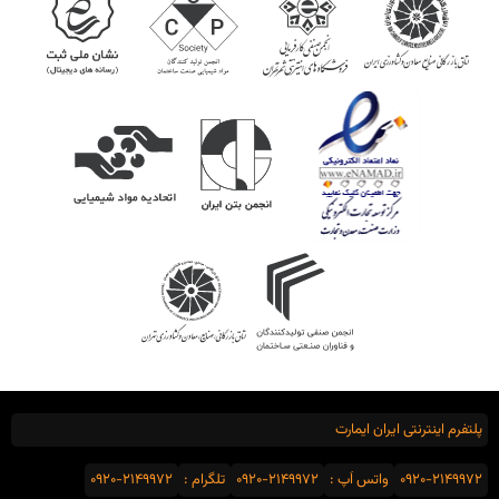
پلتفرم اینترنتی ایران ایمارت
0920-2149972
واتس اَپ :
0920-2149972
تلگرام :
0920-2149972