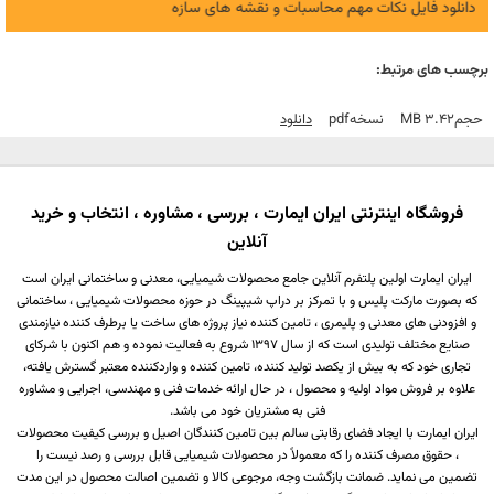
دانلود فایل نکات مهم محاسبات و نقشه های سازه
برچسب های مرتبط:
حجم
3.42 MB
نسخه
Pdf
دانلود
فروشگاه اینترنتی ایران ایمارت ، بررسی ، مشاوره ، انتخاب و خرید
آنلاین
ایران ایمارت اولین پلتفرم آنلاین جامع محصولات شیمیایی، معدنی و ساختمانی ایران است
که بصورت مارکت پلیس و با تمرکز بر دراپ شیپینگ در حوزه محصولات شیمیایی ، ساختمانی
و افزودنی های معدنی و پلیمری ، تامین کننده نیاز پروژه های ساخت یا برطرف کننده نیازمندی
صنایع مختلف تولیدی است که از سال 1397 شروع به فعالیت نموده و هم اکنون با شرکای
تجاری خود که به بیش از یکصد تولید کننده، تامین کننده و واردکننده معتبر گسترش یافته،
علاوه بر فروش مواد اولیه و محصول ، در حال ارائه خدمات فنی و مهندسی، اجرایی و مشاوره
فنی به مشتریان خود می باشد.
ایران ایمارت با ایجاد فضای رقابتی سالم بین تامین کنندگان اصیل و بررسی کیفیت محصولات
، حقوق مصرف کننده را که معمولاً در محصولات شیمیایی قابل بررسی و رصد نیست را
تضمین می نماید. ضمانت بازگشت وجه، مرجوعی کالا و تضمین اصالت محصول در این مدت