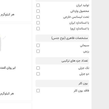
تولید ایران
محصول وارداتی
هر کیلوگرم
تحت لیسانس خارجی
با استاندارد ایران
با استاندارد اروپا
مشخصات ظاهری (نوع جنس)
سیمانی
رزینی
تعداد جزء های ترکیبی
ابر روان کننده ک
تک جزئی
دو جزئی
یون کلر
فاقد یون کلر
هر کیلوگرم