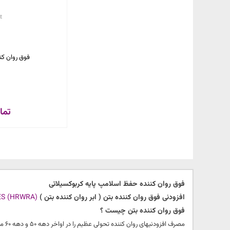
فوق روان کننده UW-153
تما
فوق روان کننده حفظ اسلامپ پایه کربوکسیلاتی
افزودنی فوق روان کننده بتن ( ابر روان کننده بتن )
ES (HRWRA)
فوق روان کننده بتن چیست ؟
مصرف افزودنیهای روان کننده تحولی عظیم را در اواخر دهه 50 و دهه 60 میلادی در صنعت بتن بوجود آورد که با بکارگیری روان کننده های ممتاز (فوق روان کننده ها) در دهه 70 میلادی به اوج رسید .