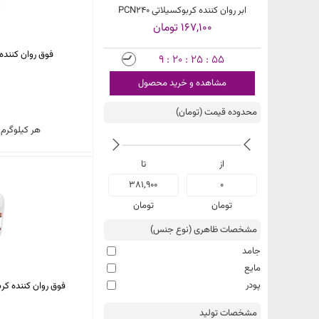
PCN3
ابر روان کننده کربوکسیلاتی PCN240
ابر روان کننده کربوکسیلاتی N350
167,100 تومان
381,900 تومان
فوق روان کننده بتن MIX 200
9 : 20 : 25 : 54
مشاهده و خرید مح
محصول
مشاهده و خرید محصول
محدوده قیمت (تومان)
هر کیلوگرم
از
تا
فقط
381,900
0
کالاهای
موجود
تومان
تومان
مشخصات ظاهری (نوع جنس)
جامد
مایع
پودر
فوق روان کننده کربوکسیلاتی
مشخصات تولید