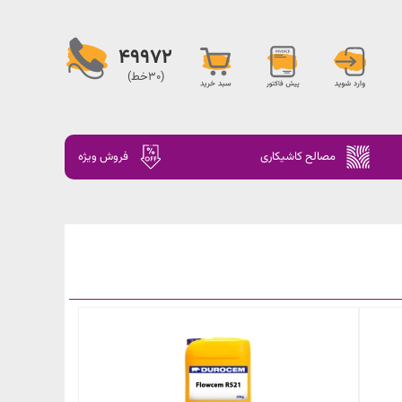
49972
(30خط)
مصالح کاشیکاری
فروش ویژه