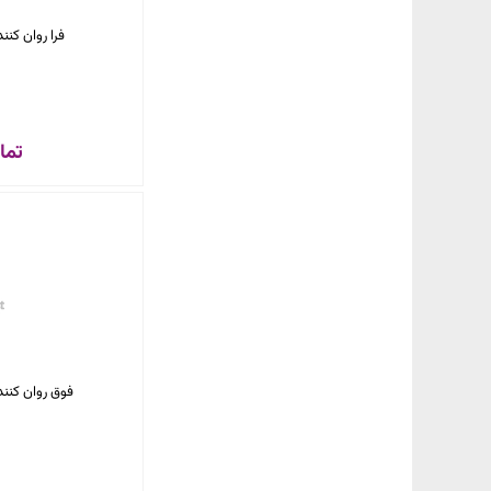
فرا روان کننده بتن s
تما
فوق روان کننده + last 101 S