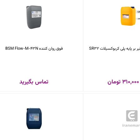
کربوکسیلات SR32
فوق روان کننده BSM Flow-M-43N
310,000 تومان
تماس بگیرید