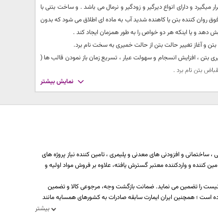
ار میگیرد و دارای انواع دیرگیر و زودگیر و نرمال می باشد . و ساخت بتنی با
ق روان کننده بتن یا کاهنده شدید آب به ماده ای اطلاق می شود که بدون
ایش دهد و یا اینکه هر دو خواص را به طور همزمان ایجاد کند .
تن و آغاز تغییر حالت بتن از حالت خمیری به سخت نام برد.
 کارایی بتن ،‌کاهش نسبت آب به سیمان تا 25٪ ‌افزایش مقاومت فشاری و نفوذ ناپذیری بتن ، افزایش انسجام و سهولت عیار ، تسریع زمان باز نمودن قالب ها (
قباض بتن نام برد .
نمایش بیشتر
 محقق می شود . آب برای بتن تازه برای تامین پایداری مخلوط بتن و انجام
و آن فضاهای خالی را پر می کنند و موجب ایجاد یکپارچگی بیشتر بتن شده
ر سیمان اشاره نمود . کاهش عیار سیمان مصرفی در بتن می تواند منجربه
 شکنندگی بتن خواهد شد . همچنین در بتن ریزی های حجیم کاهش عیار
 ساختمانی و افزودنی های معدنی و پلیمری ، تامین کننده نیاز پروژه های
ه بیش از یکصد تولید کننده، تامین کننده و واردکننده معتبر گسترش یافته، علاوه بر فروش مواد اولیه و
ه بتن می تواند این امکان را ایجاد کند که از سنگدانه های بازیافتی بتن
در نهایت این هزینه با هزینه افزودنی بتن فوق روان کننده بتن جایگزین شود
د نیست را تضمین می نماید. ضمانت بازگشت وجه، مرجوعی کالا و تضمین
نه ها و سایر محصولات مورد نیاز برای ساخت بتن نماییم . ازجمله مزایای
ه است ؛ همچنین ایران ایمارت سابقه صادرات به کشورهای همسایه مانند
بیشتر
ل ترین ماده افزودنی برای ساخت بتن میکروسیلیسی فوق روان کننده نفتالینی