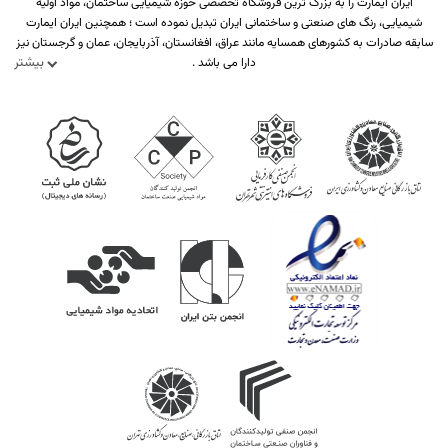
ایران ایمارت را به بزرگ ترین فروشگاه تخصصی حوزه شیمیایی ساختمان، مواد اولیه
شیمیایی، رنگ های صنعتی و ساختمانی ایران تبدیل نموده است ؛ همچنین ایران ایمارت
سابقه صادرات به کشورهای همسایه مانند عراق، افغانستان، آذربایجان، عمان و گرجستان نیز
بیشتر
دارا می باشد .