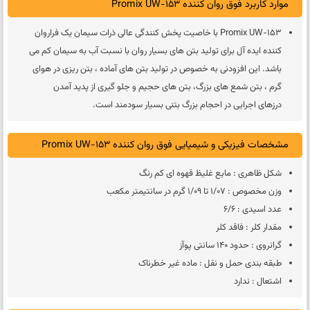
موارد کاربرد فوق روان کننده Promix UW-153
Promix UW-153 با خاصیت پخش کنندگی عالی ذرات سیمان یک فراروان
کننده ایده آل برای تولید بتن های بسیار روان با نسبت آب به سیمان کم می
باشد. این افزودنی به خصوص در تولید بتن های آماده ، بتن ریزی در هوای
گرم ، بتن شمع های بزرگ، بتن های حجیم و جلو گیری از پدید آمدن
درزهای اجرایی در احجام بزرگ بتنی بسیار سودمند است.
مشخصات فیزیکی و شیمیایی فوق روان کننده Promix UW-153
شکل ظاهری : مایع غلیظ قهوه ای کم رنگ
وزن مخصوص : 1/07 تا 1/09 گرم در سانتیمتر مکعب
عدد اسیدی : 6/6
مقدار کلر : فاقد کلر
گرانروی : حدود 140 سانتی پوآز
طبقه بندی حمل و نقل : ماده غیر خطرناک
اشتعال : ندارد