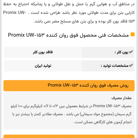
در مناطق آب و هوایی گرم یا حمل و نقل طولانی و یا زمانیکه احتیاج به حفظ
کارایی بتن برای مدت طولانی مورد نظر باشد طراحی شده است . Promix UW-
153 فاقد یون کلر بوده و برای بتن های مسلح مضر نمی باشد.
مشخصات فنی محصول فوق روان کننده Promix UW-153
✅ یون کلر
فاقد یون کلر
✅ مشخصات تولید
تولید ایران
روش مصرف فوق روان کننده Promix UW-153
مقدار مصرف
مصرف Promix UW-153 در شرایط معمولی بین 0/3 تا 0/6 کیلوگرم برای 100 کیلو
گرم سیمان (مجموع مواد سیمانی) می باشد . مصرف مقادیر کمتر یا بیشتر نیز با
انجام آزمون های کارگاهی ممکن است.