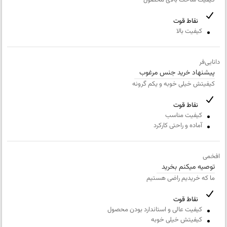
کیفیت ساخت بالای محصول
خیلی بد
کیفیت بسته بندی
نقاط قوت
کیفیت بالا
خیلی بد
ارزش خرید نسبت به قیمت
خیلی بد
دانایی‌فر
پیشنهاد خرید جنس مرغوب
کیفیتش خیلی خوبه و یکم گرونه
نام
و
نقاط قوت
نام
ایمیل
کیفیت مناسب
خانوادگی
آماده و راحتی کارکرد
شماره
عنوان نظر
همراه
افخمی
توصیه میکنم بخرید
نقاط قوت
ما که خریدیم راضی هستیم
نقاط قوت
نقاط ضعف
کیفیت عالی و استاندارد بودن محصول
کیفیتش خیلی خوبه