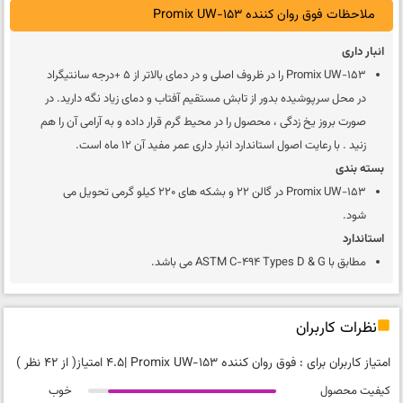
ملاحظات فوق روان کننده Promix UW-153
انبار داری
Promix UW-153 را در ظروف اصلی و در دمای بالاتر از 5 +درجه سانتیگراد
در محل سرپوشیده بدور از تابش مستقیم آفتاب و دمای زیاد نگه دارید. در
صورت بروز یخ زدگی ، محصول را در محیط گرم قرار داده و به آرامی آن را هم
زنید . با رعایت اصول استاندارد انبار داری عمر مفید آن 12 ماه است.
بسته بندی
Promix UW-153 در گالن 22 و بشکه های 220 کیلو گرمی تحویل می
شود.
استاندارد
مطابق با ASTM C−494 Types D & G می باشد.
نظرات کاربران
امتیاز کاربران برای :
فوق روان کننده Promix UW-153
|
4.5 امتیاز
( از 42 نظر )
کیفیت محصول
خوب