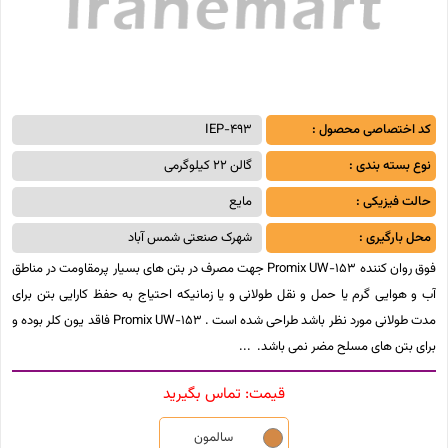
کد اختصاصی محصول :
IEP-493
نوع بسته بندی :
گالن 22 کیلوگرمی
حالت فیزیکی :
مایع
محل بارگیری :
شهرک صنعتی شمس آباد
فوق روان کننده Promix UW-153 جهت مصرف در بتن های بسیار پرمقاومت در مناطق
آب و هوایی گرم یا حمل و نقل طولانی و یا زمانیکه احتیاج به حفظ کارایی بتن برای
مدت طولانی مورد نظر باشد طراحی شده است . Promix UW-153 فاقد یون کلر بوده و
برای بتن های مسلح مضر نمی باشد.
قیمت:
تماس بگیرید
سالمون