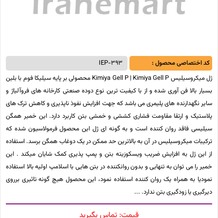
کد اختصاصی محصول :
IEP-393
ژل میکروسیلیس Kimiya Gell P | Kimiya Gell P محصولی بر پایه سیلیکا فوم با بلین
بسیار بالا فن آوری شده و از با کیفیت ترین نوع دوده صنعتی کارخانه های فروآلیاژ و
سایر نگهدارنده های پلیمری می باشد که جهت افزایش نفوذ ناپذیری و کاهش ترک های
پلاستیک و ارتقا مقاومت فشاری کششی و خمشی بتن کاربرد دارد. این خمیر همگن
سیلیسی فاقد روان کننده است و به گونه ای ژل این محصول فرمولاسیون شده که
ترکیبات میکروسیلیس در آن به بالاترین حد ممکن در یک دوغاب همگن برسد. استفاده
از این ژل به افزایش ضریب ویسکوزیته بتن و پمپ پذیری کمک شایان میکند . این
خمیر را می توان به تنهایی و بدون روانکننده در بتن هایی با اسلامپ اولیه بالا استفاده
نمودیا به همراه یک روان کننده استفاده نمود، این محصول هیچ گونه تاثیری برروی
دیرگیری یا زودگیری بتن ندارد.
قیمت:
تماس بگیرید