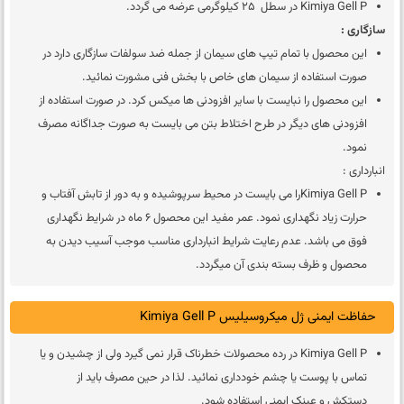
Kimiya Gell P در سطل 25 کیلوگرمی عرضه می گردد.
سازگاری :
این محصول با تمام تیپ های سیمان از جمله ضد سولفات سازگاری دارد در
صورت استفاده از سیمان های خاص با بخش فنی مشورت نمائید.
این محصول را نبایست با سایر افزودنی ها میکس کرد. در صورت استفاده از
افزودنی های دیگر در طرح اختلاط بتن می بایست به صورت جداگانه مصرف
نمود.
انبارداری :
Kimiya Gell Pرا می بایست در محیط سرپوشیده و به دور از تابش آفتاب و
حرارت زیاد نگهداری نمود. عمر مفید این محصول 6 ماه در شرایط نگهداری
فوق می باشد. عدم رعایت شرایط انبارداری مناسب موجب آسیب دیدن به
محصول و ظرف بسته بندی آن میگردد.
حفاظت ایمنی ژل میکروسیلیس Kimiya Gell P
Kimiya Gell P در رده محصولات خطرناک قرار نمی گیرد ولی از چشیدن و یا
تماس با پوست یا چشم خودداری نمائید. لذا در حین مصرف باید از
دستکش و عینک ایمنی استفاده شود.