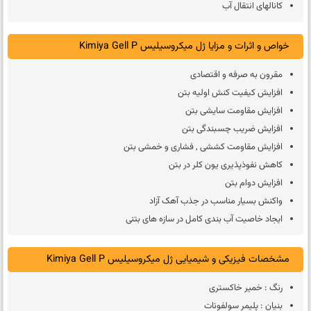
کانالهای انتقال آب
خواص و اثرات و مزایا ژل میکروسیلیس Kimiya Gell P
مقرون به صرفه و اقتصادی
افزایش کیفیت کنش اولیه بتن
افزایش مقاومت سایشی بتن
افزایش ضریب چسبندگی بتن
افزایش مقاومت کششی , فشاری و خمشی بتن
کاهش نفوذپذیری یون کلر در بتن
افزایش دوام بتن
واکنش بسیار مناسب در جذب آهک آزاد
ایجاد خاصیت آب بندی کامل در سازه های بتنی
مشخصات فیزیکی و شیمیایی ژل میکروسیلیس Kimiya Gell P
رنگ : خمیر خاکستری
بنیان : پلیمر سولفونات