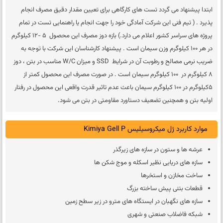
ابتدا پیشنهاد می گردد تست های کارگاهی برای تعیین مقدار دقیق مصرف انجام
پذیرد . ( تیم فنی این شرکت آمادگی خود را جهت انجام یا راهنمایی تست در تمام
پروژه های سراسر کشور اعلام می دارد.) بازه دوز مصرف این محصول 5 -12 کیلوگرم
در هر 100 کیلوگرم وزن سیمان است . پیشنهاد کارشناسان این شرکت با توجه به
ضریب نرمی مصالح و رطوبت آن در شرایط SSD و میزان W/C مناسب در بتن ، دوز
8 کیلوگرم در 100 کیلوگرم سیمان است . در صورت مصرف این محصول کمتر از
5کیلوگرم در 100 کیلوگرم سیمان باعث عدم تاثیر قدرت واقعی این محصول در رفتار
اولیه بتن و همچنین تضعیف دستاورد مقاومتی در بتن می شود.
موارد کاربرد ژل میکروسیلیس Kimiya Gell P
عرشه ها و ستون در سازه های زیرگذر
سازه های دریایی نظیر اسکله و موج شکن ها
ساخت مخازن و استخرها
قطعات بتنی پیش ساخته بزرگ
سازه های نگهبان در ایستگاه های مترو در زیر سطح زمین
شبکه فاضلاب صنعتی و شهری