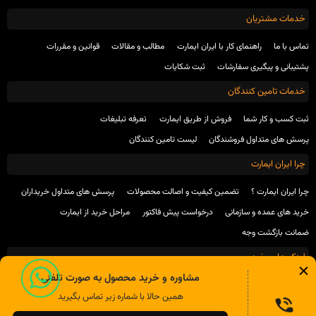
خدمات مشتریان
تماس با ما
راهنمای کار با ایران ایمارت
مطالب و مقالات
قوانین و مقررات
پشتیبانی و پیگیری سفارشات
ثبت شکایات
خدمات تامین کنندگان
ثبت کسب و کار شما
فروش از طریق ایمارت
تعرفه تبلیغات
پرسش های متداول فروشندگان
لیست تامین کنندگان
چرا ایران ایمارت
چرا ایران ایمارت ؟
تضمین کیفیت و اصالت محصولات
پرسش های متداول خریداران
خرید های عمده و سازمانی
درخواست پیش فاکتور
مراحل خرید از ایمارت
ضمانت بازگشت وجه
لینک های مفید
مشاوره و خرید محصول به صورت تلفنی
انجمن صنفی تولید کنندگان محصولات شیمیایی ساختمان
انجمن بتن ایران
همین حالا با شماره زیر تماس بگیرید
انجمن بتن آمریکا