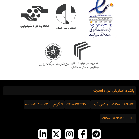
پلتفرم اینترنتی ایران ایمارت
0920-2149972
واتس اَپ :
0920-2149972
تلگرام :
0920-2149972
ایتا :
0920-2149972