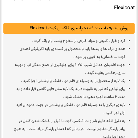
Flexicoat
روش مصرف آب بند کننده پلیمری فلکسی کوت Flexicoat
گرد و غبار ، کثیفى و مواد خارجى از سطوح پشت بام پاک گردد .
همه ى ترک ها و بندها باید با محصول پر کننده ى پایه اکریلیکى (هندى
کوت ساختمانى) به خوبى پر شود .
جهت اطمینان حداقل شیب 1.75 براى جلوگیرى از جمع شدگى آب و بهینه
سازى زهکشى رعایت گردد .
یک لایه از محصول را به وسیله ى قلم مو ، غلتک یا پاششى اجرا کنید .
براى نواحى که نیاز به تقویت دارند یک لایه مش فایبر گلاس قرار داده و به
مدت 6 ساعت اجازه دهید تا خشک شود .
لایه ی دیگرى را به وسیله قلم مو ، غلتکى یا پاششى در جهت عمود بر لایه
اول اجرا کنید .
به دلیل آنکه عایق بام و نما فلکسى کوت تا قبل از خشک شدن کامل در
برابر بارندگى مقاوم نیست ، در زمانى که احتمال بارندگى زیاد است ، به هیچ
وجه اجرا نکنید .