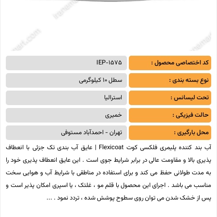
کد اختصاصی محصول :
IEP-1575
نوع بسته بندی :
سطل 10 کیلوگرمی
تحت لیسانس :
استرالیا
حالت فیزیکی :
خمیری
محل بارگیری :
تهران - احمدآباد مستوفی
آب بند کننده پلیمری فلکسی کوت Flexicoat | عایق آب بندى تک جزئى با انعطاف
پذیرى بالا و مقاومت عالى در برابر شرایط جوى است . این عایق انعطاف پذیرى خود را
به مدت طولانى حفظ مى کند و براى استفاده در مناطقى با شرایط آب و هوایى سخت
مناسب مى باشد . اجراى این محصول با قلم مو ، غلتک ، یا اسپرى امکان پذیر است و
پس از خشک شدن مى توان روى سطوح پوشش شده ، تردد نمود .