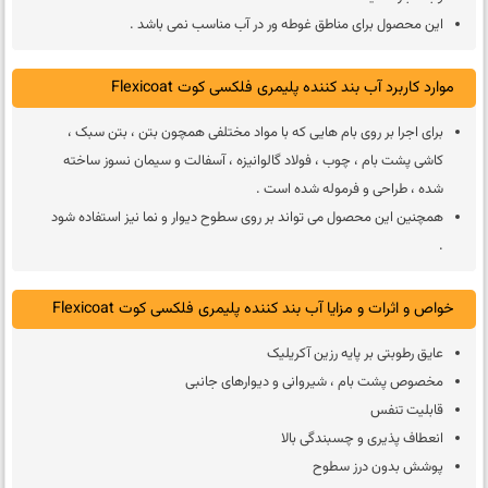
این محصول براى مناطق غوطه ور در آب مناسب نمى باشد .
موارد کاربرد آب بند کننده پلیمری فلکسی کوت Flexicoat
براى اجرا بر روى بام هایى که با مواد مختلفى همچون بتن ، بتن سبک ،
کاشى پشت بام ، چوب ، فولاد گالوانیزه ، آسفالت و سیمان نسوز ساخته
شده ، طراحى و فرموله شده است .
همچنین این محصول مى تواند بر روى سطوح دیوار و نما نیز استفاده شود
.
خواص و اثرات و مزایا آب بند کننده پلیمری فلکسی کوت Flexicoat
عایق رطوبتى بر پایه رزین آکریلیک
مخصوص پشت بام ، شیروانى و دیوارهاى جانبى
قابلیت تنفس
انعطاف پذیرى و چسبندگى بالا
پوشش بدون درز سطوح