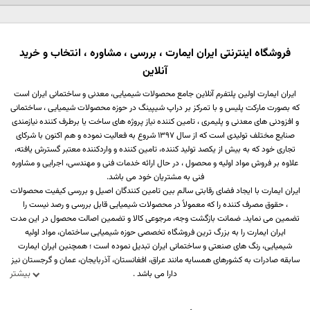
نام
ایمیل
خانوادگی
شماره
عنوان نظر
فروشگاه اینترنتی ایران ایمارت ، بررسی ، مشاوره ، انتخاب و خرید
همراه
آنلاین
نقاط قوت
ایران ایمارت اولین پلتفرم آنلاین جامع محصولات شیمیایی، معدنی و ساختمانی ایران است
که بصورت مارکت پلیس و با تمرکز بر دراپ شیپینگ در حوزه محصولات شیمیایی ، ساختمانی
و افزودنی های معدنی و پلیمری ، تامین کننده نیاز پروژه های ساخت یا برطرف کننده نیازمندی
نقاط ضعف
صنایع مختلف تولیدی است که از سال 1397 شروع به فعالیت نموده و هم اکنون با شرکای
تجاری خود که به بیش از یکصد تولید کننده، تامین کننده و واردکننده معتبر گسترش یافته،
علاوه بر فروش مواد اولیه و محصول ، در حال ارائه خدمات فنی و مهندسی، اجرایی و مشاوره
متن مورد نظر شما (اجباری)
فنی به مشتریان خود می باشد.
ایران ایمارت با ایجاد فضای رقابتی سالم بین تامین کنندگان اصیل و بررسی کیفیت محصولات
، حقوق مصرف کننده را که معمولاً در محصولات شیمیایی قابل بررسی و رصد نیست را
تضمین می نماید. ضمانت بازگشت وجه، مرجوعی کالا و تضمین اصالت محصول در این مدت
ایران ایمارت را به بزرگ ترین فروشگاه تخصصی حوزه شیمیایی ساختمان، مواد اولیه
شیمیایی، رنگ های صنعتی و ساختمانی ایران تبدیل نموده است ؛ همچنین ایران ایمارت
شماره تلفن و ایمیل شما نمایش داده نخواهد شد.
سابقه صادرات به کشورهای همسایه مانند عراق، افغانستان، آذربایجان، عمان و گرجستان نیز
بیشتر
دارا می باشد .