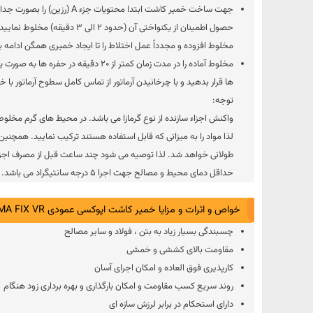
جهت ساخت خمیر کاشت ابتدا محتویات ج
مخلوط افزوده و مجدداً عمل اختلاط را تا ایجاد خمیری همگن ادامه 
مخلوط آماده را در مدت زمان کمتر از 20 دقیقه
ها قرار بدهید و با چرخانیدن آرماتور از تماس کامل سطوح آرماتور با
توجه:
واکنش اجزاء سازنده از نوع گرمازا می باشد. در محیط های گرم م
لذا مواد را به میزانی که قابل استفاده هستند ترکیب نمایید. ه
طولانی خواهد شد. لذا توصیه می شود چند ساعت قبل از مصرف اجزاء سا
حداقل دمای محیط و مصالح جهت اجرا 5 درجه سانتیگراد می باشد.
خواص و اثرات و مزایا خمیر کاشت اپوکسی عمودی ARMA FIX VR
چسبندگی بسیار زیاد به بتن ، فولاد و سایر مصالح
مقاومت بالای کششی و خمشی
کارپذیری فوق العاده و امکان اجرای آسان
روند سریع کسب مقاومت و امکان بارگذاری و بهره برداری زود هنگام
دارای استحکام در برابر لرزش سازه ای