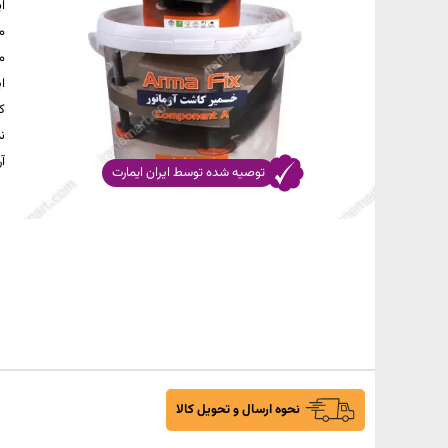
ا
م
م
ا
ک
ن
آ
توصیه شده توسط ایران ایمارت
نحوه ارسال و تحویل کالا