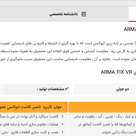
دانشنامه تخصصی
AR | خمیر کاشت میلگرد (آرماتور) چسبی بر پایه رزین اپوکسی است که با بهره گیری از فیلرها و افزودنی های
رکاری به کار می رود. مقاومت کششی و خمشی فوق العاده این محصول به همراه نحوه استفاد
ن نموده است. علاوه بر آن ، مقاومت شیمیایی مناسب این محصول سبب جلوگیری از خوردگی 
A
دو جزئی
✅ مشخصات تولید
موارد کاربرد خمیر کاشت اپوکسی عمودی  FIX VR
و غبار ، رنگ ، چربی ، آب ، رطوبت و سایر
کاشت میلگرد و انکر بولت در بتن یا سن
آرماتورها که با خمیر کاشت آرماتور در
عملیات مقاوم سازی ابنیه و سازه های بت
بلاست زنگ زدایی شوند.
نصب و ثابت سازی قطعات فلزی ، بتنی ، 