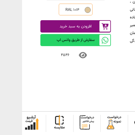
ن ،
نی
RAL 1014
اده
یر
افزودن به سبد خرید
ان
سفارش از طریق واتس اپ
گی
4546