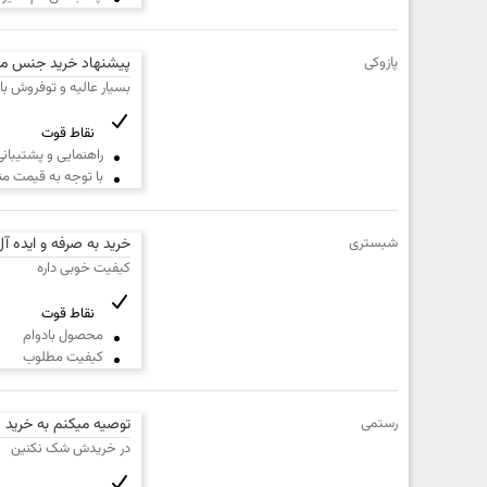
نام
عنوان نظر
و
پازوکی
پیشنهاد خرید جنس م
نام
بسیار عالیه و توفروش ب
خانوادگی
متن مورد نظر شما (اجباری)
نقاط قوت
راهنمایی و پشتیبانی
با توجه به قیمت 
شماره تلفن و ایمیل شما نمایش داده نخواهد شد.
شبستری
خرید به صرفه و ایده آل
کیفیت خوبی داره
نقاط قوت
محصول بادوام
کیفیت مطلوب
رستمی
توصیه میکنم به خرید
در خریدش شک نکنین