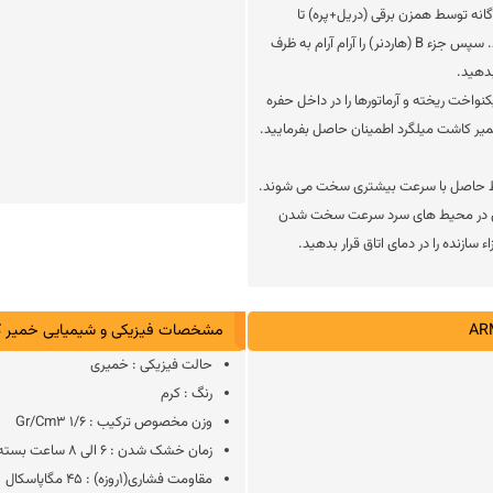
زء A (رزین) را بصورت جداگانه توسط همزن برقی (دریل+پره) تا
حصول اطمینان از یکنواختی آن (حدود 2 الی 3 دقیقه) مخلوط نمایید. سپس جزء B (هاردنر) را آرام آرام به ظرف
بدهید.
 در حفره ها به صورت یکنواخت ریخته و آرماتورها را در داخل حفره
 خمیر کاشت میلگرد اطمینان حاصل بفرمایید.
خلوط حاصل با سرعت بیشتری سخت می شوند.
مچنین در محیط های سرد سرعت سخت شدن
زنده را در دمای اتاق قرار بدهید.
مشخصات فیزیکی و شیمیایی خمیر کاشت اپو
حالت فیزیکی : خمیری
رنگ : کرم
وزن مخصوص ترکیب : Gr/cm3 1/6
زمان خشک شدن : 6 الی 8 ساعت بسته به دما و رطوبت محیط
مقاومت فشاری(1روزه) : 45 مگاپاسکال