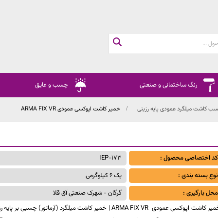
رنگ ساختمانی و صنعتی
چسب و عایق
ب کاشت میلگرد عمودی پایه رزینی
خمیر کاشت اپوکسی عمودی ARMA FIX VR
کد اختصاصی محصول :
IEP-173
نوع بسته بندی :
پک 6 کیلوگرمی
محل بارگیری :
گرگان - شهرک صنعتی آق قلا
خمیر کاشت اپوکسی عمودی ARMA FIX VR | خمیر کاشت میلگرد (آرماتور) چسبی بر پایه