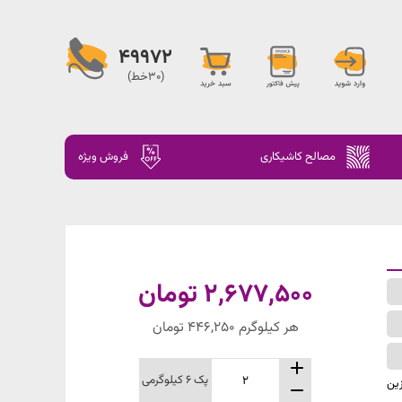
49972
(30خط)
مصالح کاشیکاری
فروش ویژه
2,677,500
تومان
هر کیلوگرم 446,250 تومان
پک 6 کیلوگرمی
 رزین