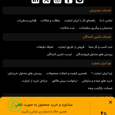
خدمات مشتریان
تماس با ما
راهنمای کار با ایران ایمارت
مطالب و مقالات
قوانین و مقررات
پشتیبانی و پیگیری سفارشات
ثبت شکایات
خدمات تامین کنندگان
ثبت کسب و کار شما
فروش از طریق ایمارت
تعرفه تبلیغات
پرسش های متداول فروشندگان
لیست تامین کنندگان
چرا ایران ایمارت
چرا ایران ایمارت ؟
تضمین کیفیت و اصالت محصولات
پرسش های متداول خریداران
خرید های عمده و سازمانی
درخواست پیش فاکتور
مراحل خرید از ایمارت
ضمانت بازگشت وجه
لینک های مفید
مشاوره و خرید محصول به صورت تلفنی
انجمن صنفی تولید کنندگان محصولات شیمیایی ساختمان
انجمن بتن ایران
همین حالا با شماره زیر تماس بگیرید
انجمن بتن آمریکا