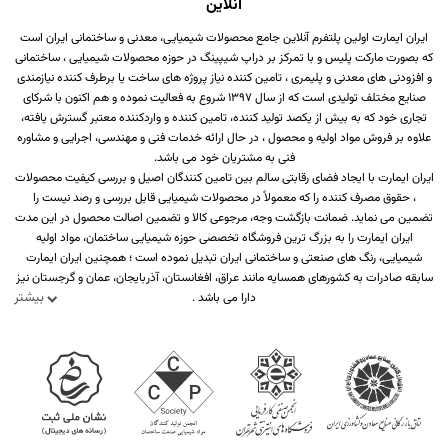
آنلاین
ایران ایمارت اولین پلتفرم آنلاین جامع محصولات شیمیایی، معدنی و ساختمانی ایران است
که بصورت مارکت پلیس و با تمرکز بر دراپ شیپینگ در حوزه محصولات شیمیایی ، ساختمانی
و افزودنی های معدنی و پلیمری ، تامین کننده نیاز پروژه های ساخت یا برطرف کننده نیازمندی
صنایع مختلف تولیدی است که از سال 1397 شروع به فعالیت نموده و هم اکنون با شرکای
تجاری خود که به بیش از یکصد تولید کننده، تامین کننده و واردکننده معتبر گسترش یافته،
علاوه بر فروش مواد اولیه و محصول ، در حال ارائه خدمات فنی و مهندسی، اجرایی و مشاوره
فنی به مشتریان خود می باشد.
ایران ایمارت با ایجاد فضای رقابتی سالم بین تامین کنندگان اصیل و بررسی کیفیت محصولات
، حقوق مصرف کننده را که معمولاً در محصولات شیمیایی قابل بررسی و رصد نیست را
تضمین می نماید. ضمانت بازگشت وجه، مرجوعی کالا و تضمین اصالت محصول در این مدت
ایران ایمارت را به بزرگ ترین فروشگاه تخصصی حوزه شیمیایی ساختمان، مواد اولیه
شیمیایی، رنگ های صنعتی و ساختمانی ایران تبدیل نموده است ؛ همچنین ایران ایمارت
سابقه صادرات به کشورهای همسایه مانند عراق، افغانستان، آذربایجان، عمان و گرجستان نیز
بیشتر
دارا می باشد .