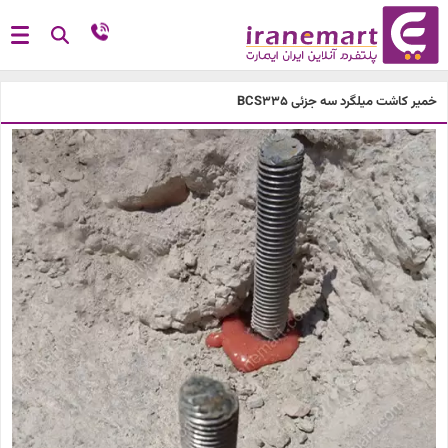
خمیر کاشت میلگرد سه جزئی BCS335