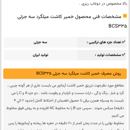
بالا مخصوص در دوغاب ریزی .
مشخصات فنی محصول خمیر کاشت میلگرد سه جزئی
BCS335
✅ تعداد جزء های ترکیبی
سه جزئی
✅ مشخصات تولید
تولید ایران
روش مصرف خمیر کاشت میلگرد سه جزئی BCS335
مقاطع مورد نظرجهت تزریق خمیر کاشت آرماتور می بایست عاری از هر گونه چربی ،
گرد و غبار ، زنگ زدگی ، ذرات سست و ناپايدار و رطوبت باشد . دو جزء A و C را می
بايست به وسيله همزن برقی تا حصول اطمينان از اختلاط كامل (حدود 2 الي 4
دقيقه) ميكس شوند . سپس جزء B را به مخلوط AC افزوده و به روش فوق مخلوط
می كنيم.
مخلوط نهايی را در مدت زمان كمتر از 20 دقيقه در حفره ها ريخته و آرماتورها را پس