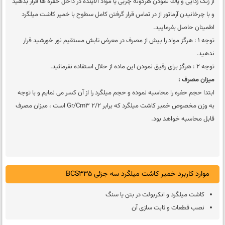
از زنگ زدايی و پاك نمودن هرگونه چربی يا مواد آلاينده در داخل حفره ها قرار بدهيد
و با چرخانيدن آرماتور از در تماس قرار گرفتن كامل سطوح با خمير كاشت ميلگرد
اطمينان حاصل بفرماييد.
توجه 1 : هرگز مواد را پيش از مصرف در معرض تابش مستقيم نور خورشيد قرار
ندهيد.
توجه 2 : هرگز برای رقيق نمودن اين ماده از حلال استفاده نفرمائيد.
ميزان مصرف :
ابتدا حجم حفره را محاسبه نموده و حجم میلگرد را از آن کسر می نمایم و با توجه
به وزن مخصوص خمیر کاشت میلگرد که برابر 2/2 Gr/cm3 است ، میزان مصرف
قابل محاسبه خواهد بود.
موارد کاربرد خمیر کاشت میلگرد سه جزئی BCS335
کاشت میلگرد و انکربولت در بتن یا سنگ
نصب قطعات و ثابت سازی آن