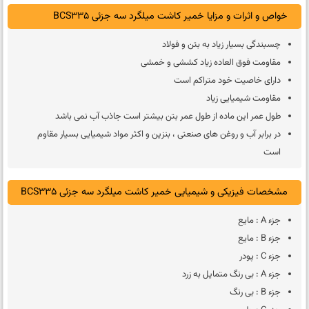
خواص و اثرات و مزایا خمیر کاشت میلگرد سه جزئی BCS335
چسبندگی بسیار زیاد به بتن و فولاد
مقاومت فوق العاده زیاد کششی و خمشی
دارای خاصیت خود متراکم است
مقاومت شیمیایی زیاد
طول عمر این ماده از طول عمر بتن بیشتر است جاذب آب نمی باشد
در برابر آب و روغن های صنعتی ، بنزین و اکثر مواد شیمیایی بسیار مقاوم
است
مشخصات فیزیکی و شیمیایی خمیر کاشت میلگرد سه جزئی BCS335
جزء A : مايع
جزء B : مايع
جزء C : پودر
جزء A : بی رنگ متمايل به زرد
جزء B : بی رنگ