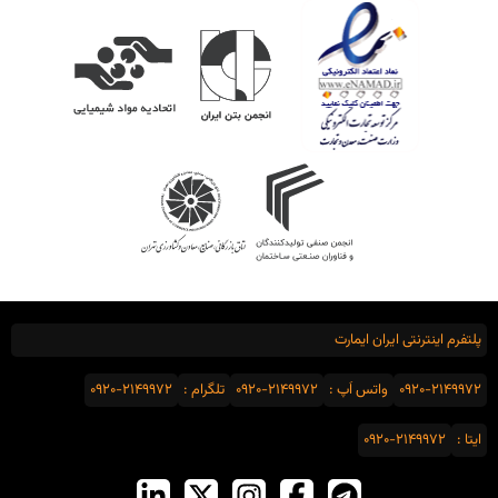
پلتفرم اینترنتی ایران ایمارت
0920-2149972
واتس اَپ :
0920-2149972
تلگرام :
0920-2149972
ایتا :
0920-2149972