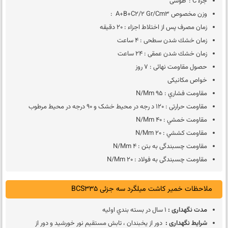
جزء C : طوسی
وزن مخصوص A+B+C2/2 Gr/cm3 :
زمان مصرف پس از اختلاط اجزاء : 20 دقيقه
زمان خشك شدن سطحی : 4 ساعت
زمان خشك شدن عمقی : 24 ساعت
حصول مقاومت نهائی : 7 روز
خواص مكانيكی
مقاومت فشاري : 95 N/mm
مقاومت حرارتی : 120 د رجه در محیط خشک و 90 درجه در محیط مرطوب
مقاومت خمشي : 40 N/mm
مقاومت كششي : 20 N/mm
مقاومت چسبندگی به بتن : 4 N/mm
مقاومت چسبندگی به فولاد : 20 N/mm
ملاحظات خمیر کاشت میلگرد سه جزئی BCS335
مدت نگهداری :
1 سال در بسته بندي اوليه
شرايط نگهداری :
دور از يخبندان ، تابش مستقيم نور خورشيد و دور از