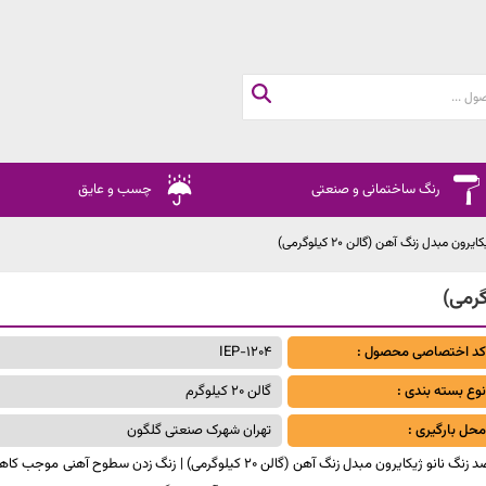
رنگ ساختمانی و صنعتی
چسب و عایق
رون مبدل زنگ آهن (گالن 20 کیلوگرمی)
کد اختصاصی محصول :
IEP-1204
نوع بسته بندی :
گالن 20 کیلوگرم
محل بارگیری :
تهران شهرک صنعتی گلگون
ضد زنگ نانو ژیکایرون مبدل زنگ آهن (گالن 20 کیلوگرمی) | زنگ زدن سطوح آهنی موجب