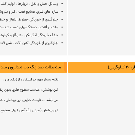
وسائل حمل و نقل ، تریلرها ، لوازم کشا
سازه های فلزی صنایع نفت ، گاز و پترو
جلوگیری از خوردگی خطوط انتقال و خط
ماشین آلات و دستگاههای نصب شده در 
حذف خوردگی آبگرمکن ، شوفاژ و کولرهای
جلوگیری از خوردگی آهن آلات ، شیر آلات
می)
ملاحظات ضد زنگ نانو ژیکایرون مبدل زنگ آهن
نکته بسیار مهم در استفاده از ژیکایرون :
می باشد . مقاومت حرارتی این پوشش ، حداکثر تا ۲۰۰ درجه سانتی گرا
این پوشش ( مبدل زنگ آهن ) برای سطوح دا