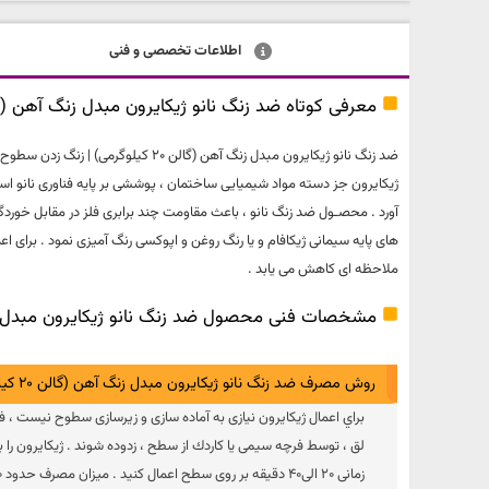
اطلاعات تخصصی و فنی
معرفی کوتاه ضد زنگ نانو ژیکایرون مبدل زنگ آهن (گالن 20 کیلوگرمی)
ضد زنگ نانو ژیکایرون مبدل زنگ آه
ژیکایرون جز دسته مواد شیمیایی ساختمان ، پوششی بر پایه فناوری نانو 
آورد . محصـول ضد زنگ نانو ، باعث مقاومت چند برابری فلز در مقابل خوردگی
های پایه سیمانی ژیکافام و یا رنگ روغن و اپوکسی رنگ آمیزی نمود . برای اع
ملاحظه ای کاهش می یابد .
مشخصات فنی محصول ضد زنگ نانو ژیکایرون مبدل زنگ آهن (گ
روش مصرف ضد زنگ نانو ژیکایرون مبدل زنگ آهن (گالن 20 کیلوگرمی)
براي اعمال ژیکایرون نیازی به آماده سازی و زیرسازی سطوح نیست ،
لق ، توسط فرچه سیمی یا کاردك از سطح ، زدوده شوند . ژیکایرون را به