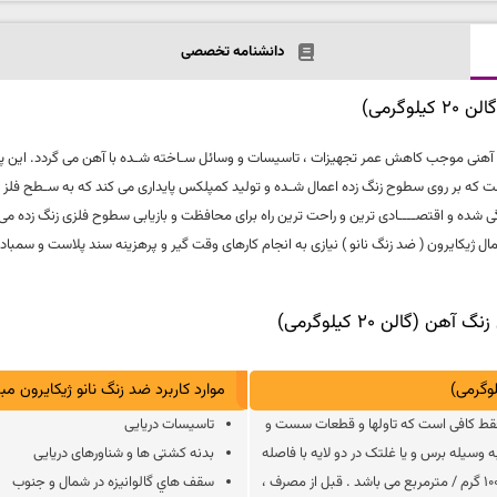
دانشنامه تخصصی
ن (گالن 20 کیلوگرمی) | زنگ زدن سطوح آهنی موجب کاهش عمر تجهیزات ، تاسیسات و وسائل سـاخته شـده با آهن می
است که بر روی سطوح زنگ زده اعمال شـده و تولید کمپلکس پایداری می کند که به سـطح ف
 شده و اقتصــــادی ترین و راحت ترین راه برای محافظت و بازیابی سطوح فلزی زنگ زده می با
مال ژیکایرون ( ضد زنگ نانو ) نیازی به انجام کارهای وقت گیر و پرهزینه سند پلاست و سمباده
الن 20 کیلوگرمی)
موارد کاربرد ضد زنگ نانو ژیکایرون مبدل زنگ 
 فقط کافی است که تاولها و قطعات سست و
تاسیسات دریایی
 وسیله برس و یا غلتک در دو لایه با فاصله
بدنه کشتی ها و شناورهای دریایی
زمانی ۲۰ الی۴۰ دقیقه بر روی سطح اعمال کنید . میزان مصرف حدود ۱۰۰ گرم / مترمربع می باشد . قبل از مصرف ،
سقف هاي گالوانیزه در شمال و جنوب