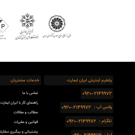
پلتفرم اینترنتی ایران ایمارت
خدمات مشتریان
0920-2149972
تماس با ما
راهنمای کار با ایران ایمارت
واتس اَپ :
0920-2149972
مطالب و مقالات
تلگرام :
0920-2149972
قوانین و مقررات
پشتیبانی و پیگیری سفارش
ایتا :