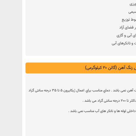
ورزی
شیمی
وط توزیع
فضای آزاد
 آبی و گازی
 و تانکرهای آبی
 (گالن 20 کیلوگرمی)
این پوشش ، مناسب سطوح فلزی بدون زنگ آهن نمی باشد . دماي مناسب براي اعمال ژیکایرون ۵ تا ۳۵ درجه سانتی گراد
د می باشد .
خلی لوله ها و تانکر های آب مناسب نمی باشد .