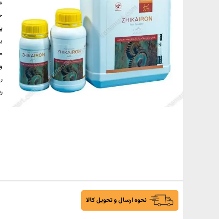
ع
ح
پ
ب
م
و
ر
ر
نحوه ارسال و تحویل کالا