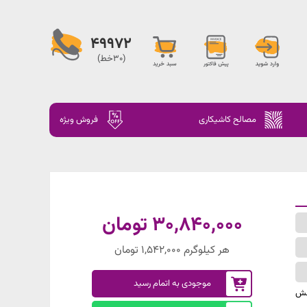
49972
(30خط)
مصالح کاشیکاری
فروش ویژه
30,840,000
تومان
هر کیلوگرم 1,542,000 تومان
موجودی به اتمام رسید
 کاهش