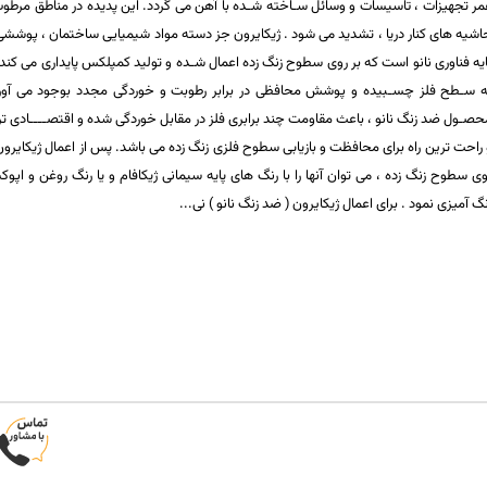
مر تجهیزات ، تاسیسات و وسائل سـاخته شـده با آهن می گردد. این پدیده در مناطق مرطو
اشیه های کنار دریا ، تشدید می شود . ژیکایرون جز دسته مواد شیمیایی ساختمان ، پوششی
ایه فناوری نانو است که بر روی سطوح زنگ زده اعمال شـده و تولید کمپلکس پایداری می کند
ه سـطح فلز چسـبیده و پوشش محافظی در برابر رطوبت و خوردگی مجدد بوجود می آورد
حصـول ضد زنگ نانو ، باعث مقاومت چند برابری فلز در مقابل خوردگی شده و اقتصــــادی ت
 راحت ترین راه برای محافظت و بازیابی سطوح فلزی زنگ زده می باشد. پس از اعمال ژیکایرون
وی سطوح زنگ زده ، می توان آنها را با رنگ های پایه سیمانی ژیکافام و یا رنگ روغن و اپو
نگ آمیزی نمود . برای اعمال ژیکایرون ( ضد زنگ نانو ) نی