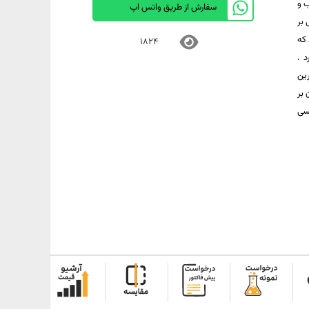
ب و
سفارش از طریق واتس اپ
 بر
 که
1824
 .
رین
 بر
کسی