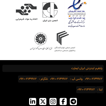
پلتفرم اینترنتی ایران ایمارت
0920-2149972
واتس اَپ :
0920-2149972
تلگرام :
0920-2149972
ایتا :
0920-2149972