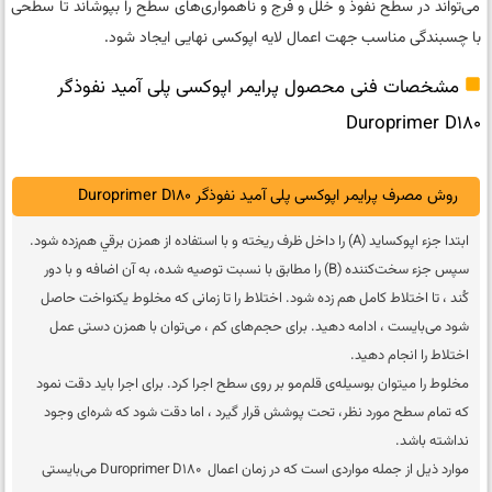
می‌تواند در سطح نفوذ و خلل و فرج و ناهمواری‌های سطح را بپوشاند تا سطحی
با چسبندگی مناسب جهت اعمال لایه‌ اپوکسی نهایی ایجاد شود.
مشخصات فنی محصول پرایمر اپوکسی‌ پلی‌ آمید نفوذگر
Duroprimer D180
روش مصرف پرایمر اپوکسی‌ پلی‌ آمید نفوذگر Duroprimer D180
ابتدا جزء اپوکساید (A) را داخل ظرف ريخته و با استفاده از همزن برقي هم‌زده شود.
سپس جزء سخت‌کننده (B) را مطابق با نسبت توصیه شده، به آن اضافه و با دور
کُند ، تا اختلاط کامل هم زده شود. اختلاط را تا زمانی که مخلوط یکنواخت حاصل
شود می‌بایست ، ادامه دهید. برای حجم‌های کم ، می‌توان با همزن دستی عمل
اختلاط را انجام دهید.
مخلوط را میتوان بوسیله‌ی قلم‌مو بر روی سطح اجرا کرد. برای اجرا باید دقت نمود
که تمام سطح مورد نظر، تحت پوشش قرار گیرد ، اما دقت شود که شره‌ای وجود
نداشته باشد.
موارد ذیل از جمله مواردی است که در زمان اعمال Duroprimer D180 می‌بایستی