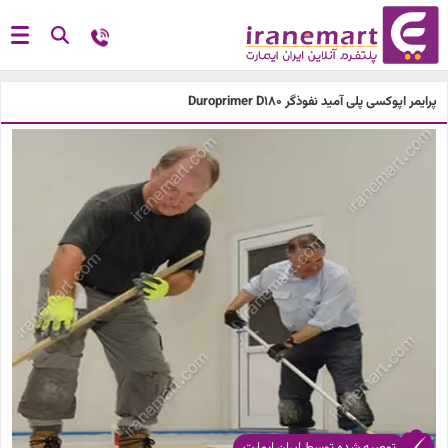
پرایمر اپوکسی‌ پلی‌ آمید نفوذگر Duroprimer D180