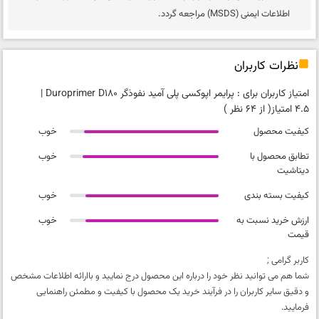
اطلاعات ایمنی (MSDS) مراجعه گردد.
نظرات کاربران
امتیاز کاربران برای :
پرایمر اپوکسی‌ پلی‌ آمید نفوذگر Duroprimer D180
|
4.5 امتیاز
( از 64 نظر )
کیفیت محصول
خوب
تطابق محصول با
خوب
دیتاشیت
کیفیت بسته بندی
خوب
ارزش خرید نسبت به
خوب
قیمت
کاربر گرامی ;
شما هم می توانید نظر خود را درباره این محصول درج نمایید و باارائه اطلاعات مشخص
و دقیق سایر کاربران را در فرآیند خرید یک محصول با کیفیت و مطمئن راهنمایی
فرمایید.