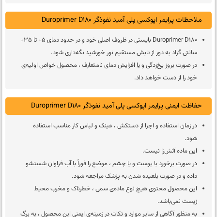
ملاحظات پرایمر اپوکسی‌ پلی‌ آمید نفوذگر Duroprimer D180
Duroprimer D180 بایستی در ظروف اصلی خود و در حدود دمای 5+ تا 35+
سانتی گراد به دور از تابش مستقیم نور خورشید نگه‌داری شود.
در صورت بروز یخ‌زدگی و یا افزایش دمای نامتعارف ، محصول خواص اولیه‌ی
خود را از دست خواهد داد.
حفاظت ایمنی پرایمر اپوکسی‌ پلی‌ آمید نفوذگر Duroprimer D180
در زمان استفاده و اجرا از دستکش ، عینک و لباس کار مناسب استفاده
شود.
این ماده آتش‌زا نیست.
در صورت برخورد با پوست و یا چشم ، موضع را فوراً با آب فراوان شستشو
داده و در صورت بلعیده شدن به پزشک مراجعه شود.
این محصول محتوی هیچ نوع ماده‌ی سمی ، خطرناک و مخرب محیط
زیست نمی‌باشد.
به منظور آگاهی از سایر موارد و نکات در زمینه‌ی ایمنی این محصول ، به برگ