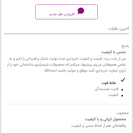
افزودن نظر جدید
آخرین نظرات
کیفیت محصول
راسخ
خیلی بد
جنس با کیفیت
تطابق محصول با دیتاشیت
من از بابت برند، قیمت و کیفیت خریداری شده نهایت تشکر و قدردانی را دارم و به
خیلی بد
تمامی هموطنان عزیزم پیشنهاد میکنم که محصولات شیمیاییو ساختمانی خود را از
کیفیت بسته بندی
ایران ایمارت خریداری کنند موفق و موئید باشید انشاءالله
خیلی بد
نقاط قوت
ارزش خرید نسبت به قیمت
قدرت چسبندگی
خیلی بد
کیفیت
نام
محجوب
و
محصول ایرانی و با کیفیت
نام
ایمیل
واقعاعالی هم از لحاظ جنس و کیفیت
خانوادگی