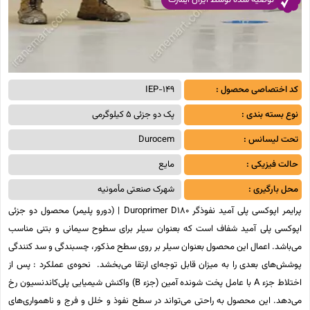
توصیه شده توسط ایران ایمارت
کد اختصاصی محصول :
IEP-149
نوع بسته بندی :
پک دو جزئی 5 کیلوگرمی
تحت لیسانس :
Durocem
حالت فیزیکی :
مایع
محل بارگیری :
شهرک صنعتی مأمونیه
پرایمر اپوکسی‌ پلی‌ آمید نفوذگر Duroprimer D180 | (دورو پلیمر) محصول دو جزئی
اپوکسی ‌پلی‌ آمید شفاف است که بعنوان سیلر برای سطوح سیمانی و بتنی مناسب
می‌باشد. اعمال این محصول بعنوان سیلر بر روی سطح مذکور، چسبندگی و سد کنندگی
پوشش‌های بعدی را به میزان قابل توجه‌ای ارتقا می‌بخشد. نحوه‌ی عملکرد : پس از
اختلاط جزء A با عامل پخت شونده آمین (جزء B) واکنش شیمیایی پلی‌کاندنسیون رخ
می‌دهد. این محصول به راحتی می‌تواند در سطح نفوذ و خلل و فرج و ناهمواری‌های