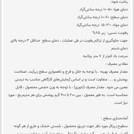
رعایت شود:
دمای هوا: 50-10 درجه سانتی‌گراد
دمای سطح: 60-10 درجه سانتی‌گراد
دمای مواد: 30-15 درجه سانتی‌گراد
رطوبت نسبی: زیر 85%
جهت جلوگیری از تراکم رطوبت در طی عملیات ، دمای سطح حداقل 3 درجه بالای
دمای شبنم
سرعت باد کم‌تر از 7 متر برثانیه
مقادیر مصرف :
مقدار مصرف بهینه ، با توجه به خلل و فرج و ناهمواری سطح زیرآیند، ضخامت
پوشش و .... متفاوت است و بر اساس آزمایش‌های کارگاهی مناسب به درستی
معین می شود. مقدار مصرف (تئوری) ، با توجه به وزن حجمی محصول ، قابل
محاسبه است. به طور معمول ، بین 200 تا 400 گرم پوشش برای هر مترمربع ، مورد
نیاز است.
آماده‌سازی سطح :
سطوح زیرکار مورد نظر جهت تزريق محصول ، بايستی خشک و عاري از هر گونه